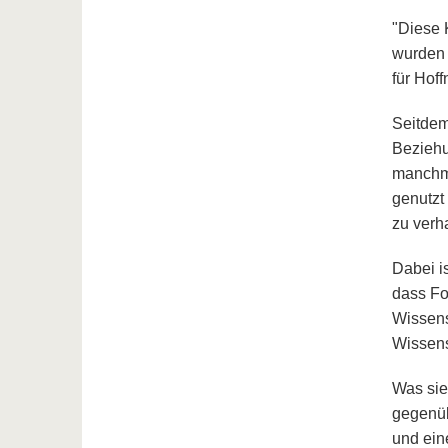
"Diese K
wurden 
für Hof
Seitdem 
Beziehu
manchma
genutzt 
zu verh
Dabei is
dass Fo
Wissensc
Wissens
Was sie
gegenüb
und ein