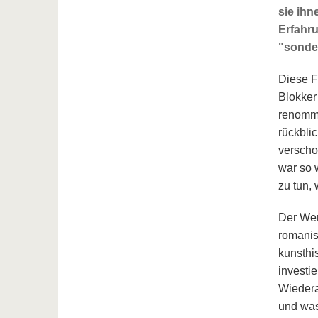
sie ih
Erfahru
"sonde
Diese F
Blokker
renommie
rückbli
verscho
war so 
zu tun,
Der Wen
romanis
kunsthi
investie
Wiedera
und was