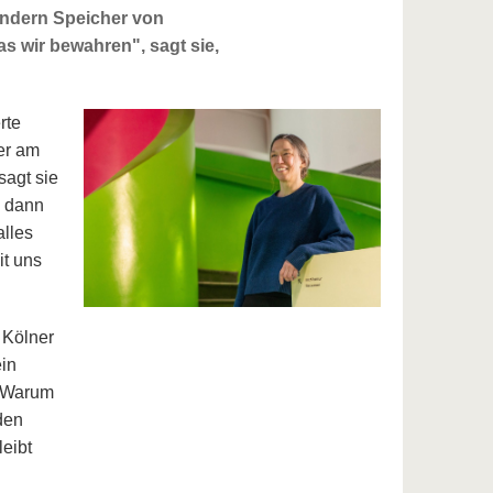
ondern Speicher von
as wir bewahren", sagt sie,
rte
er am
sagt sie
h dann
alles
it uns
 Kölner
in
: Warum
 den
eibt