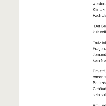
werden.
Klimakri
Fach al
"Der Bes
kulturel
Trotz in
Fragen,
Jemand,
kein Ne
Privat 
romanis
Besitzd
Gebäude
sein so
Am Ende