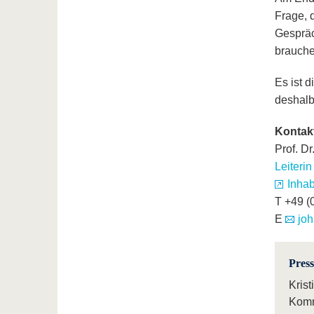
Frage, 
Gespräc
brauche
Es ist d
deshalb,
Kontak
Prof. D
Leiteri
Inha
T +49 (
E
joh
Pres
Krist
Komm