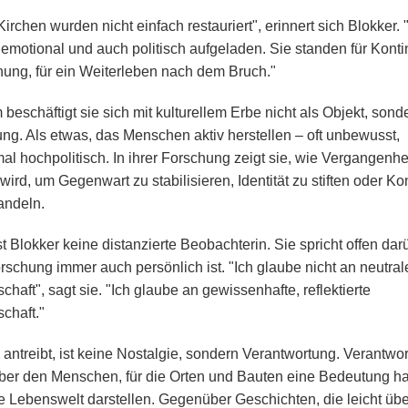
irchen wurden nicht einfach restauriert", erinnert sich Blokker. 
emotional und auch politisch aufgeladen. Sie standen für Kontin
fnung, für ein Weiterleben nach dem Bruch."
beschäftigt sie sich mit kulturellem Erbe nicht als Objekt, sond
ng. Als etwas, das Menschen aktiv herstellen – oft unbewusst,
l hochpolitisch. In ihrer Forschung zeigt sie, wie Vergangenhe
wird, um Gegenwart zu stabilisieren, Identität zu stiften oder Kon
andeln.
t Blokker keine distanzierte Beobachterin. Sie spricht offen dar
rschung immer auch persönlich ist. "Ich glaube nicht an neutral
haft", sagt sie. "Ich glaube an gewissenhafte, reflektierte
chaft."
 antreibt, ist keine Nostalgie, sondern Verantwortung. Verantwo
er den Menschen, für die Orten und Bauten eine Bedeutung h
e Lebenswelt darstellen. Gegenüber Geschichten, die leicht üb