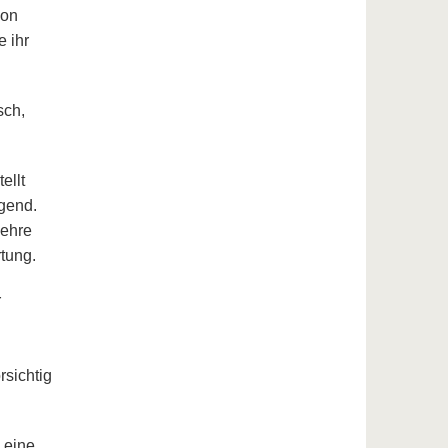
von
e ihr
sch,
ellt
igend.
Lehre
tung.
r
rsichtig
 eine