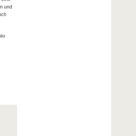
en und
och
nau