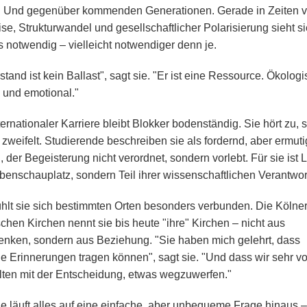
 Und gegenüber kommenden Generationen. Gerade in Zeiten 
se, Strukturwandel und gesellschaftlicher Polarisierung sieht si
s notwendig – vielleicht notwendiger denn je.
tand ist kein Ballast", sagt sie. "Er ist eine Ressource. Ökologi
l und emotional."
ternationaler Karriere bleibt Blokker bodenständig. Sie hört zu, st
 zweifelt. Studierende beschreiben sie als fordernd, aber ermut
 der Begeisterung nicht verordnet, sondern vorlebt. Für sie ist 
benschauplatz, sondern Teil ihrer wissenschaftlichen Verantwor
fühlt sie sich bestimmten Orten besonders verbunden. Die Kölne
chen Kirchen nennt sie bis heute "ihre" Kirchen – nicht aus
enken, sondern aus Beziehung. "Sie haben mich gelehrt, dass
 Erinnerungen tragen können", sagt sie. "Und dass wir sehr vo
llten mit der Entscheidung, etwas wegzuwerfen."
 läuft alles auf eine einfache, aber unbequeme Frage hinaus –