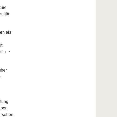
"Sie
uität,
ern als
it
flikte
über,
e
rtung
aben
ersehen