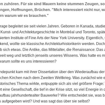
nen zuhören. Für sie sind Mauern keine stummen Zeugen, s
ngen, Hoffnungen, Brüchen. "Mich interessiert nicht nur, w
rn warum wir es brauchen."
rage begleitet sie seit vielen Jahren. Geboren in Kanada, studie
 Kunst- und Architekturgeschichte in Montréal und Toronto, spät
rten Institute of Fine Arts der New York University. Eigentlich, 
ckend, wollte sie klassische Architekturhistorikerin werden. Doc
b sich etwas. Die Antike, das Mittelalter, die Renaissance: Das 
weit weg und letztlich jenseits unseres Wissens. Was hatte es m
 warum sollte es uns interessieren?
depunkt kam mit ihrer Dissertation über den Wiederaufbau der
chen Kirchen nach dem Zweiten Weltkrieg. Was zunächst wie e
storisches Thema wirkte, entpuppte sich als viel größere Frage
rt eine Gesellschaft, die tief in der Krise sitzt, so viel Energie in
ufbau jahrhundertealter Bauwerke? Wie entscheidet sie, was bl
 aufgegeben wird? Und was sagt das über sie selbst?