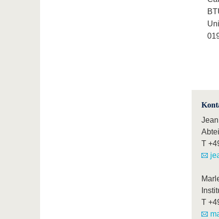
BTU
Uni
019
Kont
Jean
Abtei
T
+4
je
Marl
Insti
T
+4
ma