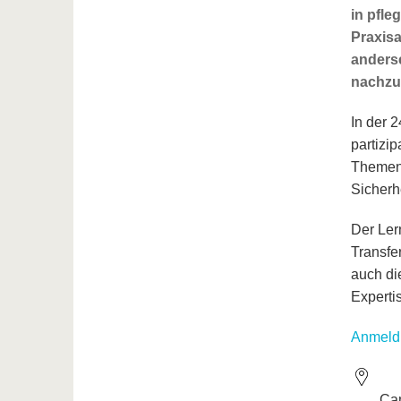
in pfle
Praxisa
anderse
nachzu
In der 
partizi
Themens
Sicherh
Der Ler
Transfe
auch di
Experti
Anmeld
Ca