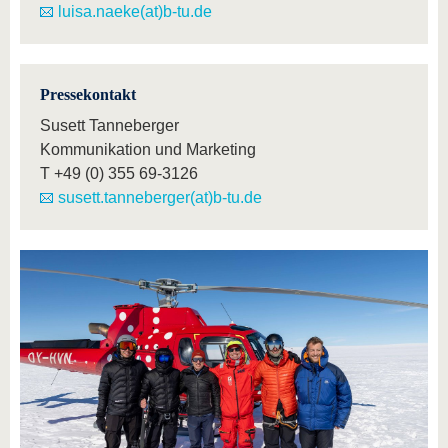
luisa.naeke(at)b-tu.de
Pressekontakt
Susett Tanneberger
Kommunikation und Marketing
T
+49 (0) 355 69-3126
susett.tanneberger(at)b-tu.de