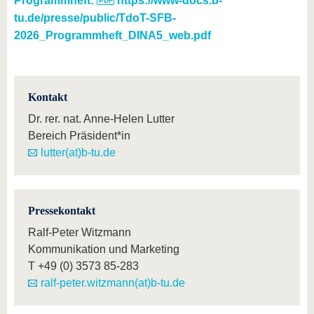
Programmheft:
https://www-docs.b-
tu.de/presse/public/TdoT-SFB-
2026_Programmheft_DINA5_web.pdf
Kontakt
Dr. rer. nat. Anne-Helen Lutter
Bereich Präsident*in
lutter(at)b-tu.de
Pressekontakt
Ralf-Peter Witzmann
Kommunikation und Marketing
T
+49 (0) 3573 85-283
ralf-peter.witzmann(at)b-tu.de