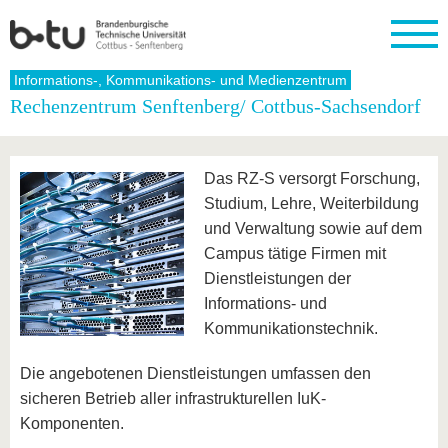
Startseite
Informations-, Kommunikations- und Medienzentrum
Schließen
Rechenzentrum Senftenberg/ Cottbus-Sachsendorf
Universität
Forschung
Studium
International
Weiterbildung
Transfer
Unileben
Die BTU
Aktuelle
Studienangebot
Internationales
Weiterbildungsangebote
Akademische
Unsere
Das RZ-S versorgt Forschung,
Forschung
Profil
Fachkräfte
Werte
Struktur
Vor dem
Wissenschaftliche
Studium, Lehre, Weiterbildung
Forschungsprofil
Studium
Aus dem
Weiterbildung
Wirtschafts-
Familie &
Karriere
und Verwaltung sowie auf dem
Ausland
und
Dual
&
Förderung
Im
Kontakt
an die
Forschungskooperati
Career
Campus tätige Firmen mit
Engagement
Studium
BTU
Wissenschaftlicher
Dienstleistungen der
Gründen
Sport &
Partnerschaften
Nachwuchs
Nach
Mit der
an der
Gesundhei
Informations- und
&
dem
BTU ins
BTU
Strukturwandel
Studium
BTU &
Kommunikationstechnik.
Ausland
Innovative
Region
Für
Transferprojekte
erleben
Die angebotenen Dienstleistungen umfassen den
internationale
Lernen
sicheren Betrieb aller infrastrukturellen IuK-
Studierende
Sie uns
Komponenten.
Kontakt
kennen