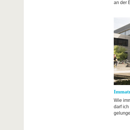
an der 
Immatr
Wie imm
darf ich
gelunge