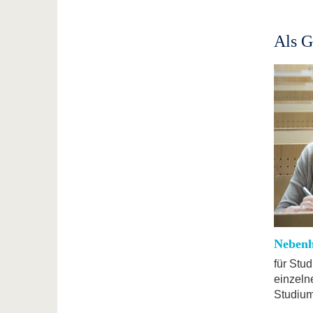
Als G
Nebenh
für Stu
einzeln
Studium