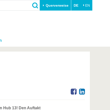
Querverweise
DE
EN
n
on Hub 13! Den Auftakt