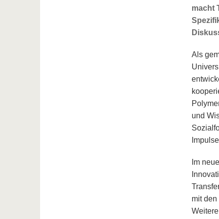
macht T
Spezifi
Diskus
Als gem
Univers
entwick
kooperi
Polymer
und Wis
Sozialf
Impulse
Im neu
Innovat
Transfe
mit den
Weitere