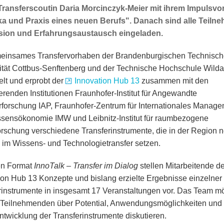
ransferscoutin Daria Morcinczyk-Meier mit ihrem Impulsvor
ka und Praxis eines neuen Berufs". Danach sind alle Teiln
sion und Erfahrungsaustausch eingeladen.
einsames Transfervorhaben der Brandenburgischen Technisc
ität Cottbus-Senftenberg und der Technische Hochschule Wild
elt und erprobt der
Innovation Hub 13
zusammen mit den
erenden Institutionen Fraunhofer-Institut für Angewandte
forschung IAP, Fraunhofer-Zentrum für Internationales Manag
sensökonomie IMW und Leibnitz-Institut für raumbezogene
orschung verschiedene Transferinstrumente, die in der Region 
 im Wissens- und Technologietransfer setzen.
en Format
InnoTalk – Transfer im Dialog
stellen Mitarbeitende d
ion Hub 13 Konzepte und bislang erzielte Ergebnisse einzelner
rinstrumente in insgesamt 17 Veranstaltungen vor. Das Team m
 Teilnehmenden über Potential, Anwendungsmöglichkeiten und
ntwicklung der Transferinstrumente diskutieren.