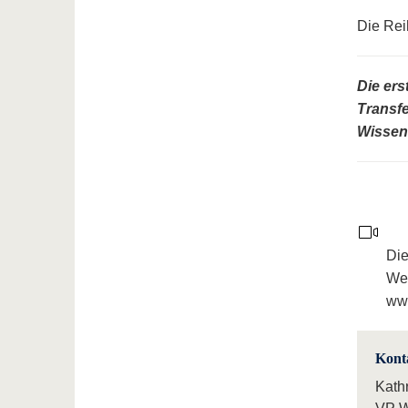
Die Reih
Die ers
Transfe
Wissen
Die
Web
ww
Kont
Kath