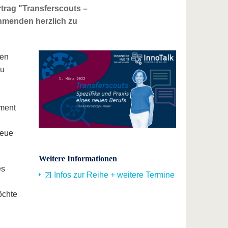
trag "Transferscouts –
ehmenden herzlich zu
hen
au
ement
neue
Weitere Informationen
es
Infos zur Reihe + weitere Termine
öchte