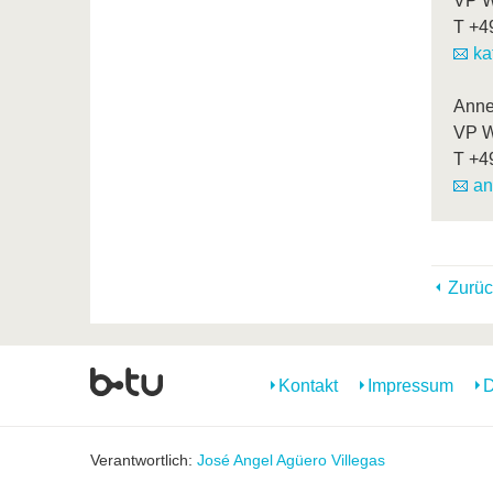
VP W
T
+4
ka
Anne
VP W
T
+4
an
Zurüc
Kontakt
Impressum
D
Verantwortlich:
José Angel Agüero Villegas