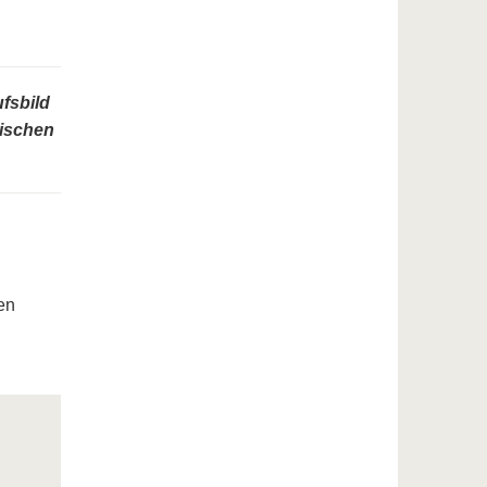
fsbild
wischen
en