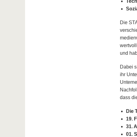
Tech
Sozi
Die STA
verschi
medienw
wertvol
und hab
Dabei sp
ihr Unt
Unterne
Nachfol
dass die
Die 
19. 
31. 
01. 