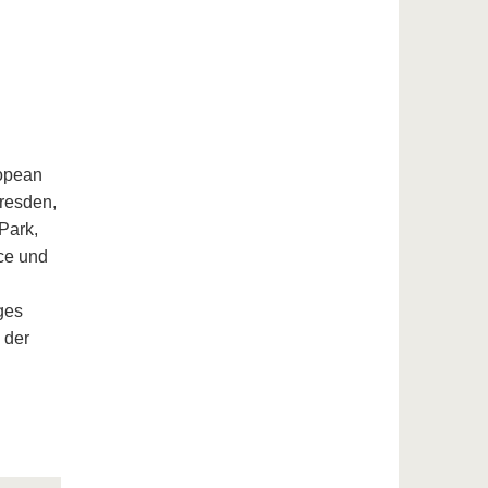
ropean
Dresden,
Park,
ce und
ges
 der