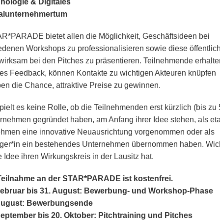
nologie & Digitales
alunternehmertum
R*PARADE bietet allen die Möglichkeit, Geschäftsideen bei
edenen Workshops zu professionalisieren sowie diese öffentlic
irksam bei den Pitches zu präsentieren. Teilnehmende erhalte
les Feedback, können Kontakte zu wichtigen Akteuren knüpfen
en die Chance, attraktive Preise zu gewinnen.
ielt es keine Rolle, ob die Teilnehmenden erst kürzlich (bis zu 
ernehmen gegründet haben, am Anfang ihrer Idee stehen, als eta
hmen eine innovative Neuausrichtung vorgenommen oder als
ger*in ein bestehendes Unternehmen übernommen haben. Wicht
 Idee ihren Wirkungskreis in der Lausitz hat.
Teilnahme an der STAR*PARADE ist kostenfrei.
Februar bis 31. August: Bewerbung- und Workshop-Phase
August: Bewerbungsende
September bis 20. Oktober: Pitchtraining und Pitches