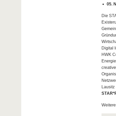
05. 
Die STA
Existen
Gemeins
Gründun
Wirtsch
Digital 
HWK Cot
Energie
creativ
Organis
Netzwer
Lausitz
STAR*P
Weitere