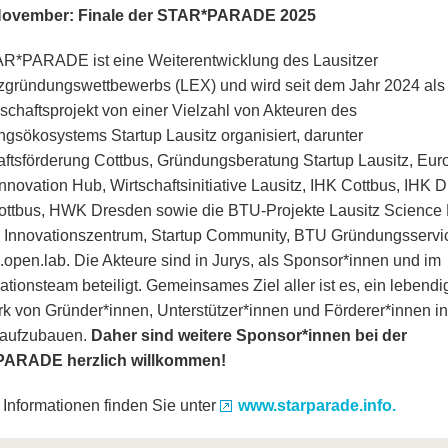
November: Finale der STAR*PARADE 2025
R*PARADE ist eine Weiterentwicklung des Lausitzer
zgründungswettbewerbs (LEX) und wird seit dem Jahr 2024 als
chaftsprojekt von einer Vielzahl von Akteuren des
gsökosystems Startup Lausitz organisiert, darunter
aftsförderung Cottbus, Gründungsberatung Startup Lausitz, Eu
Innovation Hub, Wirtschaftsinitiative Lausitz, IHK Cottbus, IHK 
tbus, HWK Dresden sowie die BTU-Projekte Lausitz Science 
 Innovationszentrum, Startup Community, BTU Gründungsservi
e.open.lab. Die Akteure sind in Jurys, als Sponsor*innen und im
ationsteam beteiligt. Gemeinsames Ziel aller ist es, ein lebendi
k von Gründer*innen, Unterstützer*innen und Förderer*innen in
 aufzubauen.
Daher sind weitere Sponsor*innen bei der
ARADE herzlich willkommen!
 Informationen finden Sie unter
www.starparade.info.