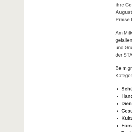
ihre Ge
August 
Preise 
Am Mitt
gefalle
und Grü
der ST
Beim gr
Kategor
Schü
Han
Dien
Gesu
Kult
Fors