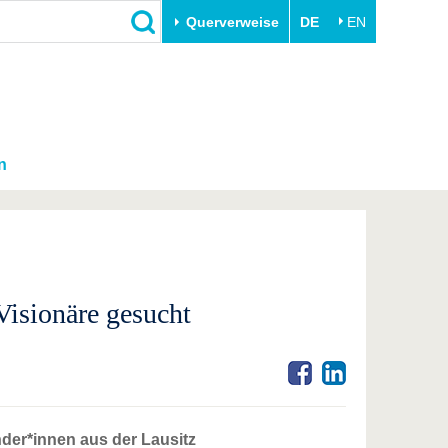
Querverweise
DE
EN
n
sionäre gesucht
der*innen aus der Lausitz