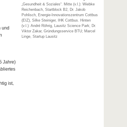
„Gesundheit & Soziales“. Mitte (v.l.): Wiebke
Reichenbach, Startblock B2, Dr. Jakob
Pohlisch, Energie-Innovationszentrum Cottbus
(EIZ), Silke Steiniger, IHK Cottbus. Hinten
(v.l.): André Röhrig, Lausitz Science Park; Dr.
h und
Viktor Zakar, Gründungsservice BTU; Marcel
n
Linge, Startup Lausitz
5 Jahre)
bliertes
ig ist,