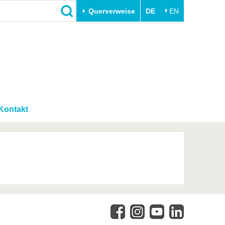
Querverweise
DE
EN
Schließen
Transfer
Unileben
e
Akademische Fachkräfte
Unsere Werte
Wirtschafts- und
Familie & Dual Career
Forschungskooperationen
Sport & Gesundheit
Kontakt
Gründen an der BTU
BTU & Region erleben
Innovative Transferprojekte
Lernen Sie uns kennen