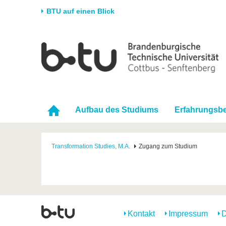
BTU auf einen Blick
Startseite
Universität
Forschung
Stud
Die BTU
Aktuelle Forschung
Stud
Struktur
Forschungsprofil
Vor 
Karriere & Engagement
Förderung
Im S
Aufbau des Studiums
Erfahrungsbe
Partnerschaften &
Wissenschaftlicher
Nach
Strukturwandel
Nachwuchs
Transformation Studies, M.A.
Zugang zum Studium
Kontakt
Impressum
D