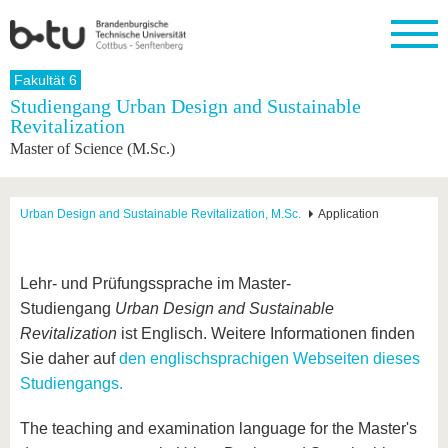
Startseite
Fakultät 6
Schließen
Studiengang Urban Design and Sustainable
Revitalization
Universität
Forschung
Studium
International
Weiterbildung
Transfer
Unileben
Master of Science (M.Sc.)
Die BTU
Aktuelle
Studienangebot
Internationales
Weiterbildungsangebote
Akademische
Unsere
Forschung
Profil
Fachkräfte
Werte
Struktur
Vor dem
Wissenschaftliche
Forschungsprofil
Studium
Aus dem
Weiterbildung
Wirtschafts-
Familie &
Urban Design and Sustainable Revitalization, M.Sc.
Application
Karriere
Ausland
und
Dual
&
Förderung
Im
Kontakt
an die
Forschungskooperati
Career
Engagement
Studium
BTU
Wissenschaftlicher
Gründen
Sport &
Lehr- und Prüfungssprache im Master-
Partnerschaften
Nachwuchs
Nach
Mit der
an der
Gesundhei
&
dem
Studiengang
Urban Design and Sustainable
BTU ins
BTU
Strukturwandel
Studium
BTU &
Revitalization
ist Englisch. Weitere Informationen finden
Ausland
Innovative
Region
Sie daher auf
den englischsprachigen Webseiten dieses
Für
Transferprojekte
erleben
Studiengangs.
internationale
Lernen
Studierende
Sie uns
The teaching and examination language for the Master's
Kontakt
kennen