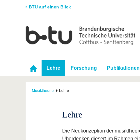
BTU auf einen Blick
Startseite
Universität
Forschung
Stud
Die BTU
Aktuelle Forschung
Stud
Struktur
Forschungsprofil
Vor 
Karriere & Engagement
Förderung
Im S
Lehre
Forschung
Publikationen
Partnerschaften &
Wissenschaftlicher
Nach
Strukturwandel
Nachwuchs
Musiktheorie
Lehre
Lehre
Die Neukonzeption der musiktheoret
Überdenken dieser) im Rahmen ein