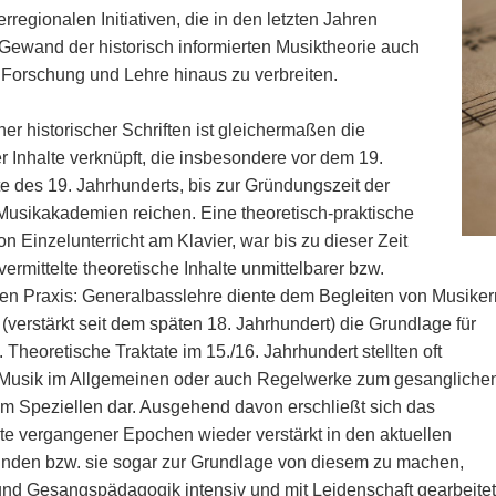
regionalen Initiativen, die in den letzten Jahren
Gewand der historisch informierten Musiktheorie auch
 Forschung und Lehre hinaus zu verbreiten.
er historischer Schriften ist gleichermaßen die
 Inhalte verknüpft, die insbesondere vor dem 19.
te des 19. Jahrhunderts, bis zur Gründungszeit der
usikakademien reichen. Eine theoretisch-praktische
n Einzelunterricht am Klavier, war bis zu dieser Zeit
rmittelte theoretische Inhalte unmittelbarer bzw.
hen Praxis: Generalbasslehre diente dem Begleiten von Musiker
(verstärkt seit dem späten 18. Jahrhundert) die Grundlage für
Theoretische Traktate im 15./16. Jahrhundert stellten oft
 Musik im Allgemeinen oder auch Regelwerke zum gesangliche
im Speziellen dar. Ausgehend davon erschließt sich das
te vergangener Epochen wieder verstärkt in den aktuellen
inden bzw. sie sogar zur Grundlage von diesem zu machen,
- und Gesangspädagogik intensiv und mit Leidenschaft gearbeitet