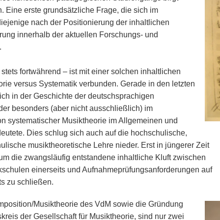
 Eine erste grundsätzliche Frage, die sich im
iejenige nach der Positionierung der inhaltlichen
rung innerhalb der aktuellen Forschungs- und
.
tets fortwährend – ist mit einer solchen inhaltlichen
orie versus Systematik verbunden. Gerade in den letzten
sich in der Geschichte der deutschsprachigen
er besonders (aber nicht ausschließlich) im
n systematischer Musiktheorie im Allgemeinen und
eutete. Dies schlug sich auch auf die hochschulische,
lische musiktheoretische Lehre nieder. Erst in jüngerer Zeit
 um die zwangsläufig entstandene inhaltliche Kluft zwischen
kschulen einerseits und Aufnahmeprüfungsanforderungen auf
s zu schließen.
position/Musiktheorie des VdM sowie die Gründung
kreis der Gesellschaft für Musiktheorie, sind nur zwei