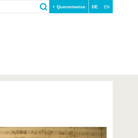
Querverweise
DE
EN
Schließen
Transfer
Unileben
e
Akademische Fachkräfte
Unsere Werte
Wirtschafts- und
Familie & Dual Career
Forschungskooperationen
Sport & Gesundheit
Gründen an der BTU
BTU & Region erleben
Innovative Transferprojekte
Lernen Sie uns kennen