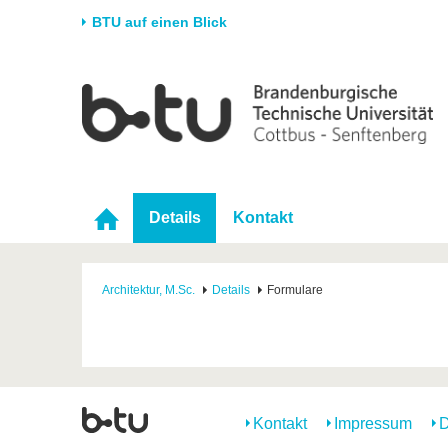
BTU auf einen Blick
Startseite
Universität
Forschung
Stud
Die BTU
Aktuelle Forschung
Stud
Struktur
Forschungsprofil
Vor 
Karriere & Engagement
Förderung
Im S
Details
Kontakt
Partnerschaften &
Wissenschaftlicher
Nach
Strukturwandel
Nachwuchs
Architektur, M.Sc.
Details
Formulare
Kontakt
Impressum
D