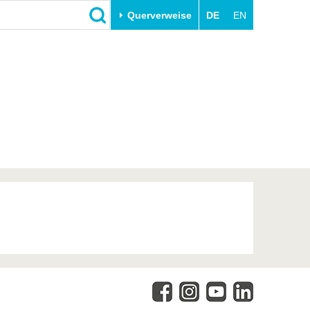
Querverweise
DE
EN
Schließen
Transfer
Unileben
e
Akademische Fachkräfte
Unsere Werte
Wirtschafts- und
Familie & Dual Career
Forschungskooperationen
Sport & Gesundheit
Gründen an der BTU
BTU & Region erleben
Innovative Transferprojekte
Lernen Sie uns kennen