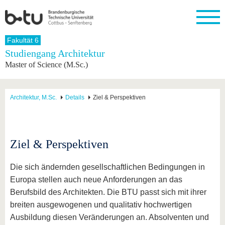
Startseite
Fakultät 6
Schließen
Studiengang Architektur
Master of Science (M.Sc.)
Universität
Forschung
Studium
International
Weiterbildung
Transfer
Unileben
Die BTU
Aktuelle
Studienangebot
Internationales
Weiterbildungsangebote
Akademische
Unsere
Forschung
Profil
Fachkräfte
Werte
Struktur
Vor dem
Wissenschaftliche
Architektur, M.Sc.
Details
Ziel & Perspektiven
Forschungsprofil
Studium
Aus dem
Weiterbildung
Wirtschafts-
Familie &
Karriere
Ausland
und
Dual
&
Förderung
Im
Kontakt
an die
Forschungskooperati
Career
Engagement
Studium
BTU
Wissenschaftlicher
Gründen
Sport &
Ziel & Perspektiven
Partnerschaften
Nachwuchs
Nach
Mit der
an der
Gesundhei
&
dem
BTU ins
BTU
Strukturwandel
Studium
BTU &
Die sich ändernden gesellschaftlichen Bedingungen in
Ausland
Innovative
Region
Europa stellen auch neue Anforderungen an das
Für
Transferprojekte
erleben
Berufsbild des Architekten. Die BTU passt sich mit ihrer
internationale
Lernen
Studierende
breiten ausgewogenen und qualitativ hochwertigen
Sie uns
Kontakt
kennen
Ausbildung diesen Veränderungen an. Absolventen und