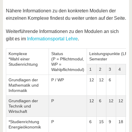
Nähere Informationen zu den konkreten Modulen der
einzelnen Komplexe findest du weiter unten auf der Seite.
Weiterführende Informationen zu den Modulen an sich
gibt es im
Informationsportal Lehre
.
Komplexe
Status
Leistungspunkte (LP) 
*Wahl einer
(P = Pflichtmodul,
Semester
Studienrichtung
WP =
1
2
3
4
5
Wahlpflichtmodul)
Grundlagen der
P / WP
12
12
6
Mathematik und
Informatik
Grundlagen der
P
12
6
12
12
Technik und
Wirtschaft
*Studienrichtung
P
6
15
9
18
1
Energieökonomik