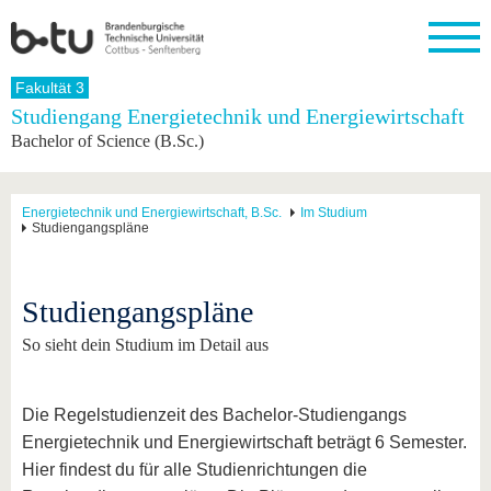
Startseite
Fakultät 3
Schließen
Studiengang Energietechnik und Energiewirtschaft
Bachelor of Science (B.Sc.)
Universität
Forschung
Studium
International
Weiterbildung
Transfer
Unileben
Die BTU
Aktuelle
Studienangebot
Internationales
Weiterbildungsangebote
Akademische
Unsere
Forschung
Profil
Fachkräfte
Werte
Struktur
Vor dem
Wissenschaftliche
Energietechnik und Energiewirtschaft, B.Sc.
Im Studium
Studiengangspläne
Forschungsprofil
Studium
Aus dem
Weiterbildung
Wirtschafts-
Familie &
Karriere
Ausland
und
Dual
&
Förderung
Im
Kontakt
an die
Forschungskooperati
Career
Engagement
Studium
BTU
Wissenschaftlicher
Studiengangspläne
Gründen
Sport &
Partnerschaften
Nachwuchs
Nach
Mit der
an der
Gesundhei
&
dem
So sieht dein Studium im Detail aus
BTU ins
BTU
Strukturwandel
Studium
BTU &
Ausland
Innovative
Region
Für
Transferprojekte
erleben
Die Regelstudienzeit des Bachelor-Studiengangs
internationale
Lernen
Studierende
Energietechnik und Energiewirtschaft beträgt 6 Semester.
Sie uns
Hier findest du für alle Studienrichtungen die
Kontakt
kennen