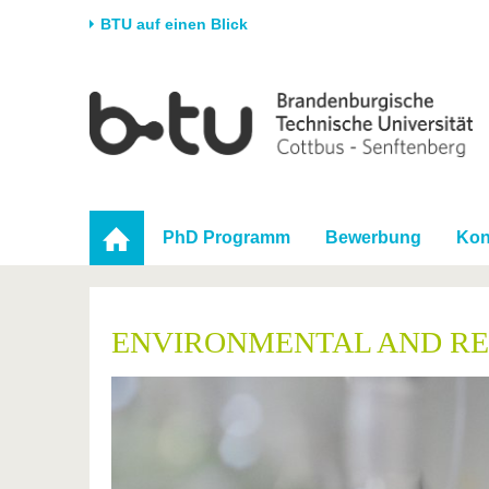
BTU auf einen Blick
Startseite
Universität
Forschung
Stud
Die BTU
Aktuelle Forschung
Stud
Struktur
Forschungsprofil
Vor 
Karriere & Engagement
Förderung
Im S
PhD Programm
Bewerbung
Kon
Partnerschaften &
Wissenschaftlicher
Nach
Strukturwandel
Nachwuchs
ENVIRONMENTAL AND R