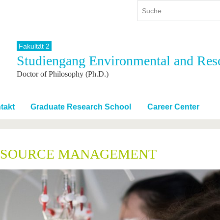
Fakultät 2
Studiengang Environmental and Re
ium
International
Weiterbildung
Doctor of Philosophy (Ph.D.)
ienangebot
Internationales Profil
Weiterbildungsangebot
dem Studium
Aus dem Ausland an die BTU
Wissenschaftliche
Weiterbildung
tudium
Mit der BTU ins Ausland
takt
Graduate Research School
Career Center
Kontakt
 dem Studium
Für internationale
Studierende
Kontakt
ESOURCE MANAGEMENT