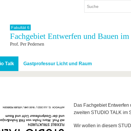
Fakultät 6
Fachgebiet Entwerfen und Bauen im
ium
International
Weiterbildung
Prof. Per Pedersen
ienangebot
Internationales Profil
Weiterbildungsangebot
dem Studium
Aus dem Ausland an die BTU
Wissenschaftliche
Weiterbildung
tudium
Mit der BTU ins Ausland
io Talk
Gastprofessur Licht und Raum
Kontakt
 dem Studium
Für internationale
Studierende
Kontakt
Das Fachgebiet Entwerfen 
zweiten STUDIO TALK im S
Wir wollen in diesem STU