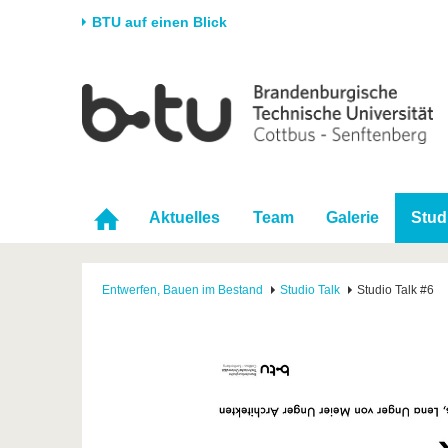
BTU auf einen Blick
Startseite
Universität
Forschung
Stud
Die BTU
Aktuelle Forschung
Stud
Struktur
Forschungsprofil
Vor 
Karriere & Engagement
Förderung
Im S
Aktuelles
Team
Galerie
Stud
Partnerschaften &
Wissenschaftlicher
Nach
Strukturwandel
Nachwuchs
Entwerfen, Bauen im Bestand
Studio Talk
Studio Talk #6