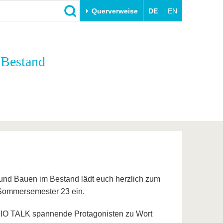
Querverweise
DE
EN
Schließen
 Bestand
Transfer
Unileben
e
Akademische Fachkräfte
Unsere Werte
Wirtschafts- und
Familie & Dual Career
Forschungskooperationen
Sport & Gesundheit
Gründen an der BTU
BTU & Region erleben
Innovative Transferprojekte
Lernen Sie uns kennen
und Bauen im Bestand lädt euch herzlich zum
ommersemester 23 ein.
DIO TALK spannende Protagonisten zu Wort