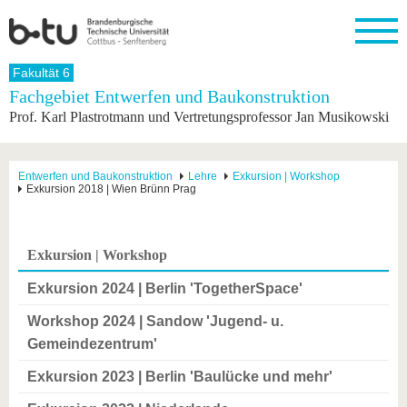
Startseite
Fakultät 6
Schließen
Fachgebiet Entwerfen und Baukonstruktion
Prof. Karl Plastrotmann und Vertretungsprofessor Jan Musikowski
Universität
Forschung
Studium
International
Weiterbildung
Transfer
Unileben
Die BTU
Aktuelle
Studienangebot
Internationales
Weiterbildungsangebote
Akademische
Unsere
Forschung
Profil
Fachkräfte
Werte
Struktur
Vor dem
Wissenschaftliche
Entwerfen und Baukonstruktion
Lehre
Exkursion | Workshop
Exkursion 2018 | Wien Brünn Prag
Forschungsprofil
Studium
Aus dem
Weiterbildung
Wirtschafts-
Familie &
Karriere
Ausland
und
Dual
&
Förderung
Im
Kontakt
an die
Forschungskooperati
Career
Engagement
Studium
BTU
Wissenschaftlicher
Gründen
Sport &
Exkursion | Workshop
Partnerschaften
Nachwuchs
Nach
Mit der
an der
Gesundhei
&
dem
BTU ins
BTU
Exkursion 2024 | Berlin 'TogetherSpace'
Strukturwandel
Studium
BTU &
Ausland
Innovative
Region
Workshop 2024 | Sandow 'Jugend- u.
Für
Transferprojekte
erleben
Gemeindezentrum'
internationale
Lernen
Studierende
Sie uns
Exkursion 2023 | Berlin 'Baulücke und mehr'
Kontakt
kennen