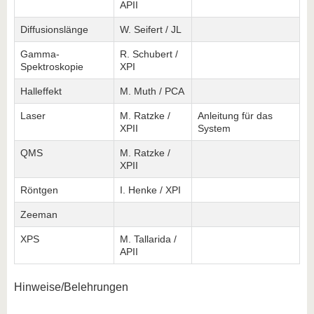
APII
Diffusionslänge
W. Seifert / JL
Gamma-
R. Schubert /
Spektroskopie
XPI
Halleffekt
M. Muth / PCA
Laser
M. Ratzke /
Anleitung für das
XPII
System
QMS
M. Ratzke /
XPII
Röntgen
I. Henke / XPI
Zeeman
XPS
M. Tallarida /
APII
Hinweise/Belehrungen