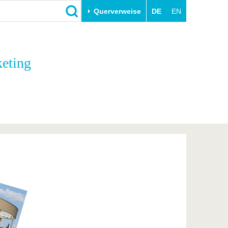
Querverweise
DE
EN
Schließen
eting
Transfer
Unileben
e
Akademische Fachkräfte
Unsere Werte
Wirtschafts- und
Familie & Dual Career
Forschungskooperationen
Sport & Gesundheit
Gründen an der BTU
BTU & Region erleben
Innovative Transferprojekte
Lernen Sie uns kennen