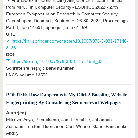
"A Framework for Constructing Single Secret Leader Election
from MPC." In Computer Security - ESORICS 2022 - 27th
European Symposium on Research in Computer Security,
Copenhagen, Denmark, September 26-30, 2022, Proceedings,
Part II, pp.672-691, Springer., S. 672 - 691
URL
https://link.springer.com/chapter/10.1007/978-3-031-17146-
8_33
DOI
https://doi.org/10.1007/978-3-031-17146-8_33
Schriftenreihe(n) ; Bandnummer
LNCS, volume 13555
POSTER: How Dangerous is My Click? Boosting Website
Fingerprinting By Considering Sequences of Webpages
Autor(en)
Mitseva, Asya, Pennekamp, Jan, Lohmöller, Johannes,
Ziemann, Torsten, Hoerchner, Carl, Wehrle, Klaus, Panchenko,
Andriy