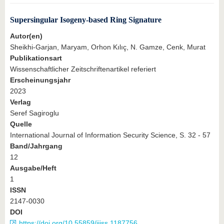
Supersingular Isogeny-based Ring Signature
Autor(en)
Sheikhi‐Garjan, Maryam, Orhon Kılıç, N. Gamze, Cenk, Murat
Publikationsart
Wissenschaftlicher Zeitschriftenartikel referiert
Erscheinungsjahr
2023
Verlag
Seref Sagiroglu
Quelle
International Journal of Information Security Science, S. 32 - 57
Band/Jahrgang
12
Ausgabe/Heft
1
ISSN
2147-0030
DOI
https://doi.org/10.55859/ijiss.1187756