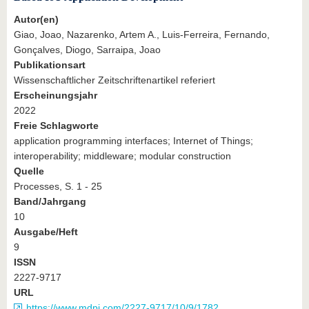
Autor(en)
Giao, Joao, Nazarenko, Artem A., Luis-Ferreira, Fernando,
Gonçalves, Diogo, Sarraipa, Joao
Publikationsart
Wissenschaftlicher Zeitschriftenartikel referiert
Erscheinungsjahr
2022
Freie Schlagworte
application programming interfaces; Internet of Things;
interoperability; middleware; modular construction
Quelle
Processes, S. 1 - 25
Band/Jahrgang
10
Ausgabe/Heft
9
ISSN
2227-9717
URL
https://www.mdpi.com/2227-9717/10/9/1782