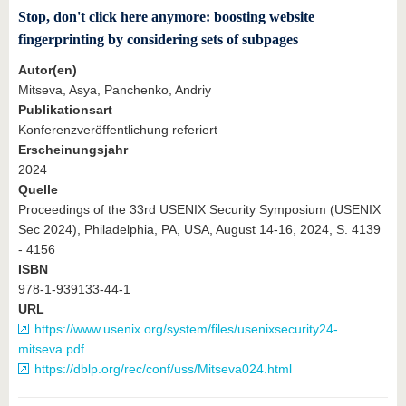
Stop, don't click here anymore: boosting website
fingerprinting by considering sets of subpages
Autor(en)
Mitseva, Asya, Panchenko, Andriy
Publikationsart
Konferenzveröffentlichung referiert
Erscheinungsjahr
2024
Quelle
Proceedings of the 33rd USENIX Security Symposium (USENIX
Sec 2024), Philadelphia, PA, USA, August 14-16, 2024, S. 4139
- 4156
ISBN
978-1-939133-44-1
URL
https://www.usenix.org/system/files/usenixsecurity24-
mitseva.pdf
https://dblp.org/rec/conf/uss/Mitseva024.html