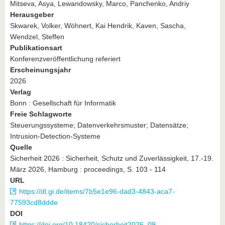
Mitseva, Asya, Lewandowsky, Marco, Panchenko, Andriy
Herausgeber
Skwarek, Volker, Wöhnert, Kai Hendrik, Kaven, Sascha,
Wendzel, Steffen
Publikationsart
Konferenzveröffentlichung referiert
Erscheinungsjahr
2026
Verlag
Bonn : Gesellschaft für Informatik
Freie Schlagworte
Steuerungssysteme; Datenverkehrsmuster; Datensätze;
Intrusion-Detection-Systeme
Quelle
Sicherheit 2026 : Sicherheit, Schutz und Zuverlässigkeit, 17.-19.
März 2026, Hamburg : proceedings, S. 103 - 114
URL
https://dl.gi.de/items/7b5e1e96-dad3-4843-aca7-
77593cd8ddde
DOI
https://doi.org/10.18420/sicherheit2026_09