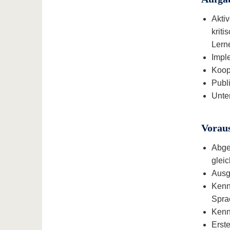
Akti
kriti
Lerne
Impl
Koope
Publ
Unte
Vorau
Abge
gleic
Ausg
Kenn
Sprac
Kenn
Erste