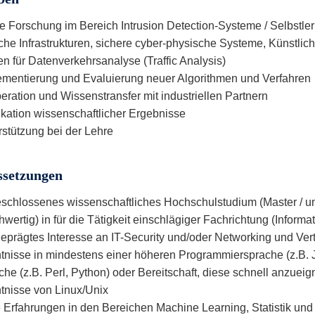
ve Forschung im Bereich Intrusion Detection-Systeme / Selbstl
sche Infrastrukturen, sichere cyber-physische Systeme, Künstlich
n für Datenverkehrsanalyse (Traffic Analysis)
ementierung und Evaluierung neuer Algorithmen und Verfahren
ration und Wissenstransfer mit industriellen Partnern
ikation wissenschaftlicher Ergebnisse
rstützung bei der Lehre
ssetzungen
schlossenes wissenschaftliches Hochschulstudium (Master / uni
hwertig) in für die Tätigkeit einschlägiger Fachrichtung (Informa
eprägtes Interesse an IT-Security und/oder Networking und Ver
tnisse in mindestens einer höheren Programmiersprache (z.B. J
he (z.B. Perl, Python) oder Bereitschaft, diese schnell anzuei
tnisse von Linux/Unix
 Erfahrungen in den Bereichen Machine Learning, Statistik und 