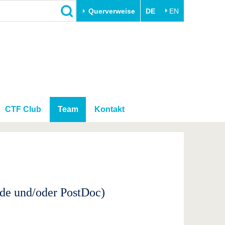
Querverweise
DE
EN
Schließen
Transfer
Unileben
e
Akademische Fachkräfte
Unsere Werte
Wirtschafts- und
Familie & Dual Career
Forschungskooperationen
Sport & Gesundheit
CTF Club
Team
Kontakt
Gründen an der BTU
BTU & Region erleben
Innovative Transferprojekte
Lernen Sie uns kennen
nde und/oder PostDoc)