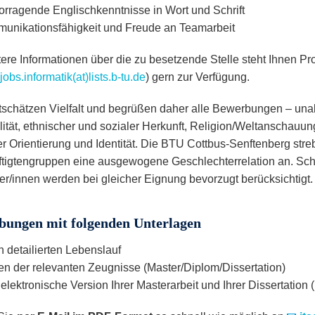
orragende Englischkenntnisse in Wort und Schrift
unikationsfähigkeit und Freude an Teamarbeit
tere Informationen über die zu besetzende Stelle steht Ihnen Pr
-jobs.informatik(at)lists.b-tu.de
) gern zur Verfügung.
tschätzen Vielfalt und begrüßen daher alle Bewerbungen – un
lität, ethnischer und sozialer Herkunft, Religion/Weltanschauun
er Orientierung und Identität. Die BTU Cottbus-Senftenberg streb
tigtengruppen eine ausgewogene Geschlechterrelation an. Sc
r/innen werden bei gleicher Eignung bevorzugt berücksichtigt.
bungen mit folgenden Unterlagen
 detailierten Lebenslauf
en der relevanten Zeugnisse (Master/Diplom/Dissertation)
elektronische Version Ihrer Masterarbeit und Ihrer Dissertation (