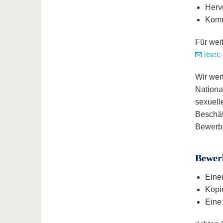
Herv
Komm
Für wei
itsec
Wir wer
Nationa
sexuell
Beschäf
Bewerbe
Bewer
Einen
Kopi
Eine 