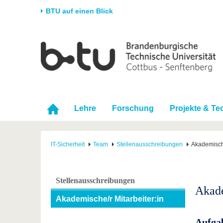
BTU auf einen Blick
Startseite
Universität
Forschung
Stud
Die BTU
Aktuelle Forschung
Stud
Struktur
Forschungsprofil
Vor 
Karriere & Engagement
Förderung
Im S
Lehre
Forschung
Projekte & Te
Partnerschaften &
Wissenschaftlicher
Nach
Strukturwandel
Nachwuchs
IT-Sicherheit
Team
Stellenausschreibungen
Akademische
Stellenausschreibungen
Akade
Akademische/r Mitarbeiter:in
Aufga