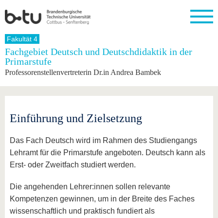
Startseite
Fakultät 4
Schließen
Fachgebiet Deutsch und Deutschdidaktik in der
Primarstufe
Universität
Forschung
Studium
International
Weiterbildung
Transfer
Unileben
Professorenstellenvertreterin Dr.in Andrea Bambek
Die BTU
Aktuelle
Studienangebot
Internationales
Weiterbildungsangebote
Akademische
Unsere
Forschung
Profil
Fachkräfte
Werte
Struktur
Vor dem
Wissenschaftliche
Forschungsprofil
Studium
Aus dem
Weiterbildung
Wirtschafts-
Familie &
Karriere
Ausland
und
Dual
Einführung und Zielsetzung
&
Förderung
Im
Kontakt
an die
Forschungskooperati
Career
Engagement
Studium
BTU
Wissenschaftlicher
Gründen
Sport &
Das Fach Deutsch wird im Rahmen des Studiengangs
Partnerschaften
Nachwuchs
Nach
Mit der
an der
Gesundhei
&
dem
Lehramt für die Primarstufe angeboten. Deutsch kann als
BTU ins
BTU
Strukturwandel
Studium
BTU &
Ausland
Erst- oder Zweitfach studiert werden.
Innovative
Region
Für
Transferprojekte
erleben
Die angehenden Lehrer:innen sollen relevante
internationale
Lernen
Studierende
Kompetenzen gewinnen, um in der Breite des Faches
Sie uns
Kontakt
kennen
wissenschaftlich und praktisch fundiert als