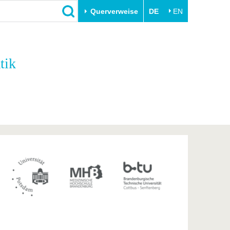
Querverweise
DE
EN
Schließen
tik
Transfer
Unileben
e
Akademische Fachkräfte
Unsere Werte
Wirtschafts- und
Familie & Dual Career
Forschungskooperationen
Sport & Gesundheit
Gründen an der BTU
BTU & Region erleben
Innovative Transferprojekte
Lernen Sie uns kennen