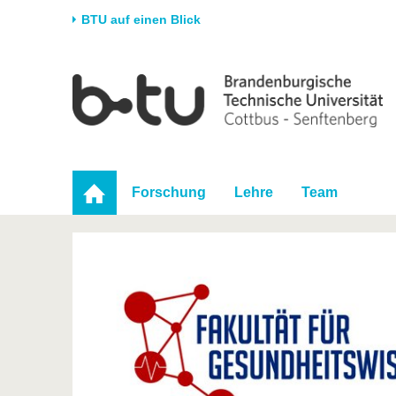
BTU auf einen Blick
Startseite
Universität
Forschung
Stud
Die BTU
Aktuelle Forschung
Stud
Struktur
Forschungsprofil
Vor 
Karriere & Engagement
Förderung
Im S
Forschung
Lehre
Team
Partnerschaften &
Wissenschaftlicher
Nach
Strukturwandel
Nachwuchs