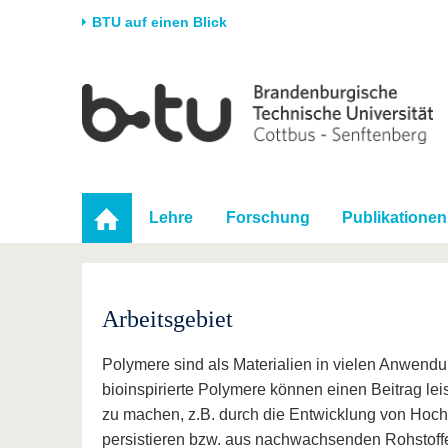
BTU auf einen Blick
Startseite
Universität
Forschung
Stud
Die BTU
Aktuelle Forschung
Stud
Struktur
Forschungsprofil
Vor 
Karriere & Engagement
Förderung
Im S
Lehre
Forschung
Publikationen
Partnerschaften &
Wissenschaftlicher
Nach
Strukturwandel
Nachwuchs
Arbeitsgebiet
Polymere sind als Materialien in vielen Anwend
bioinspirierte Polymere können einen Beitrag le
zu machen, z.B. durch die Entwicklung von Hochl
persistieren bzw. aus nachwachsenden Rohstoff