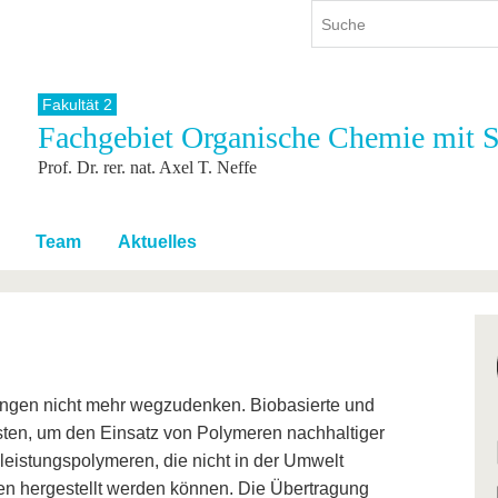
Fakultät 2
Fachgebiet Organische Chemie mit 
ium
International
Weiterbildung
Prof. Dr. rer. nat. Axel T. Neffe
ienangebot
Internationales Profil
Weiterbildungsangebot
dem Studium
Aus dem Ausland an die BTU
Wissenschaftliche
Weiterbildung
tudium
Mit der BTU ins Ausland
Team
Aktuelles
Kontakt
 dem Studium
Für internationale
Studierende
Kontakt
ungen nicht mehr wegzudenken. Biobasierte und
isten, um den Einsatz von Polymeren nachhaltiger
eistungspolymeren, die nicht in der Umwelt
en hergestellt werden können. Die Übertragung