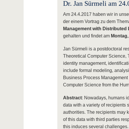
Dr. Jan Sürmeli am 24.
Am 24.4.2017 haben wir in unse
der einem Vortrag zu dem The
Management with Distributed
gehalten und findet am
Montag,
Jan Sürmeli is a postdoctoral re
Theoretical Computer Science, T
identity management, identificat
include formal modeling, analysi
Business Process Management a
Computer Science from the Humb
Abstract
:
Nowadays, humans iden
data with a variety of recipients
authorities. The recipients may 
of this data with third parties r
this induces several challenges.