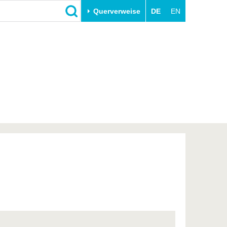
Querverweise
DE
EN
Schließen
Transfer
Unileben
e
Akademische Fachkräfte
Unsere Werte
Wirtschafts- und
Familie & Dual Career
Forschungskooperationen
Sport & Gesundheit
Gründen an der BTU
BTU & Region erleben
Innovative Transferprojekte
Lernen Sie uns kennen