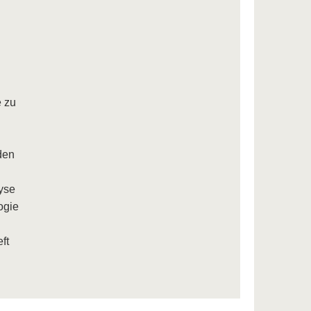
e zu
den
lyse
ogie
ft