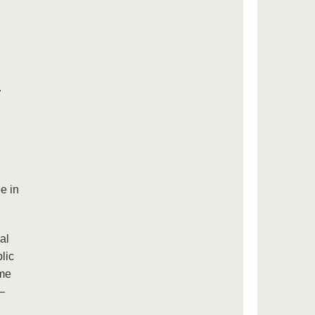
.
e in
al
lic
ome
—