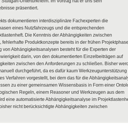
Stuttgart-Untertürkheim. Im Vortrag hat er uns sein
bnisse präsentiert.
ekts dokumentieren interdisziplinäre Fachexperten die
hasen eines Nutzfahrzeugs und die entsprechenden
tlastenheft. Die Kenntnis der Abhängigkeiten zwischen
, fehlerhafte Produktkonzepte bereits in der frühen Projektphas
 von Abhängigkeitsanalysen besteht für die Experten der
ierigkeit darin, von den dokumentierten Einzelbeiträgen auf
keiten zwischen den Anforderungen zu schließen. Bisher wer
manuell durchgeführt, da es dafür kaum Werkzeugunterstützung
iges Verfahren vorgestellt, bei dem das für die Abhängigkeitsana
 Wissen zu einer gemeinsamen Wissensbasis in Form einer Ontol
 logischen Regeln, einem Reasoner und Werkzeugen aus dem
d eine automatisierte Abhängigkeitsanalyse im Projektlastenhe
t, bisher nicht berücksichtigte Abhängigkeiten zwischen