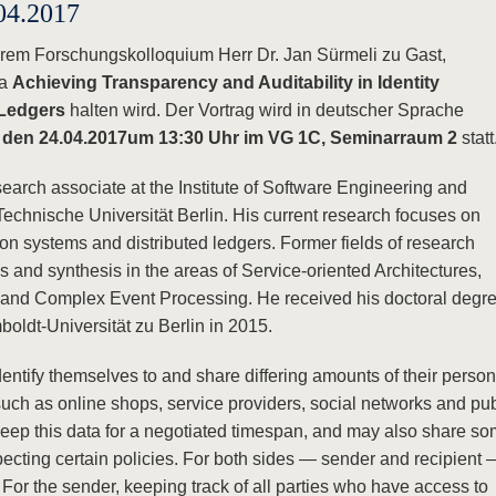
04.2017
rem Forschungskolloquium Herr Dr. Jan Sürmeli zu Gast,
ma
Achieving Transparency and Auditability in Identity
 Ledgers
halten wird. Der Vortrag wird in deutscher Sprache
 den 24.04.2017
um 13:30 Uhr im VG 1C, Seminarraum 2
statt
search associate at the Institute of Software Engineering and
echnische Universität Berlin. His current research focuses on
ion systems and distributed ledgers. Former fields of research
s and synthesis in the areas of Service-oriented Architectures,
nd Complex Event Processing. He received his doctoral degre
oldt-Universität zu Berlin in 2015.
tify themselves to and share differing amounts of their person
 such as online shops, service providers, social networks and pub
keep this data for a negotiated timespan, and may also share s
especting certain policies. For both sides — sender and recipient 
 For the sender, keeping track of all parties who have access to