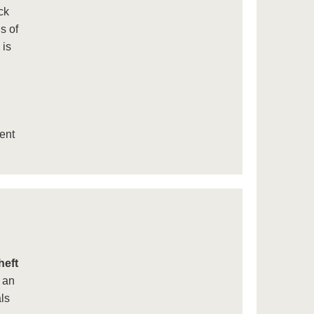
ck
s of
 is
ent
heft
 an
ls