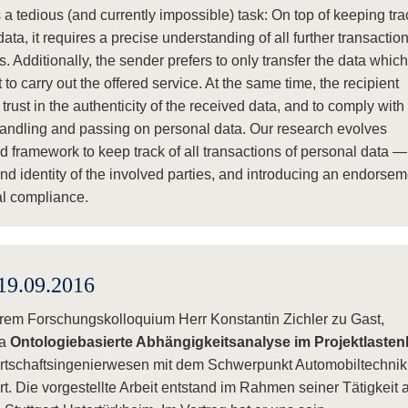
s a tedious (and currently impossible) task: On top of keeping tra
ata, it requires a precise understanding of all further transaction
es. Additionally, the sender prefers to only transfer the data which
t to carry out the offered service. At the same time, the recipient
 trust in the authenticity of the received data, and to comply with
 handling and passing on personal data. Our research evolves
d framework to keep track of all transactions of personal data —
nd identity of the involved parties, and introducing an endorsem
al compliance.
19.09.2016
rem Forschungskolloquium Herr Konstantin Zichler zu Gast,
ma
Ontologiebasierte Abhängigkeitsanalyse im Projektlasten
Wirtschaftsingenierwesen mit dem Schwerpunkt Automobiltechnik
rt. Die vorgestellte Arbeit entstand im Rahmen seiner Tätigkeit a