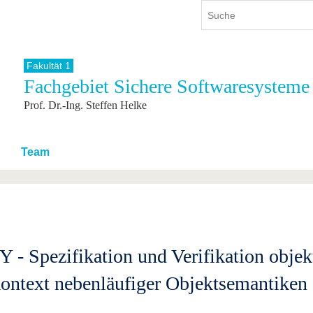
Fakultät 1
Fachgebiet Sichere Softwaresysteme
ium
International
Weiterbildung
Prof. Dr.-Ing. Steffen Helke
ienangebot
Internationales Profil
Weiterbildungsangebot
dem Studium
Aus dem Ausland an die BTU
Wissenschaftliche
Weiterbildung
tudium
Mit der BTU ins Ausland
Team
Kontakt
 dem Studium
Für internationale
Studierende
Kontakt
 - Spezifikation und Verifikation objekt
ontext nebenläufiger Objektsemantiken