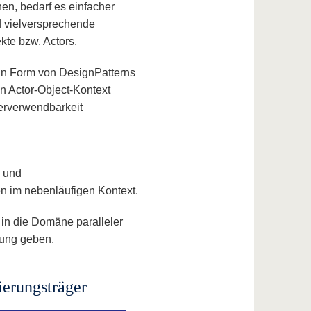
en, bedarf es einfacher
d vielversprechende
kte bzw. Actors.
 in Form von DesignPatterns
en Actor-Object-Kontext
derverwendbarkeit
n und
ten im nebenläufigen Kontext.
 in die Domäne paralleler
rung geben.
ierungsträger