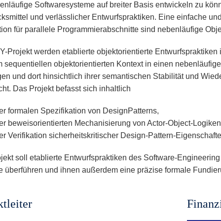
nläufige Softwaresysteme auf breiter Basis entwickeln zu könn
ksmittel und verlässlicher Entwurfspraktiken. Eine einfache un
tion für parallele Programmierabschnitte sind nebenläufige Obje
-Projekt werden etablierte objektorientierte Entwurfspraktiken
 sequentiellen objektorientierten Kontext in einen nebenläufig
gen und dort hinsichtlich ihrer semantischen Stabilität und Wie
ht. Das Projekt befasst sich inhaltlich
er formalen Spezifikation von DesignPatterns,
der beweisorientierten Mechanisierung von Actor-Object-Logike
er Verifikation sicherheitskritischer Design-Pattern-Eigenschaf
jekt soll etablierte Entwurfspraktiken des Software-Engineering
 überführen und ihnen außerdem eine präzise formale Fundie
tleiter
Finanz