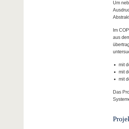
Um nebe
Ausdruc
Abstrak
Im COPY
aus dem
übertra
untersuc
mit d
mit 
mit d
Das Pro
Systeme
Projek