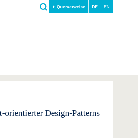
Querverweise
DE
EN
Schließen
Transfer
Unileben
e
Akademische Fachkräfte
Unsere Werte
Wirtschafts- und
Familie & Dual Career
Forschungskooperationen
Sport & Gesundheit
Gründen an der BTU
BTU & Region erleben
Innovative Transferprojekte
Lernen Sie uns kennen
-orientierter Design-Patterns