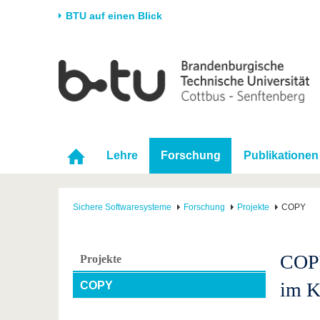
BTU auf einen Blick
Startseite
Universität
Forschung
Stud
Die BTU
Aktuelle Forschung
Stud
Struktur
Forschungsprofil
Vor 
Karriere & Engagement
Förderung
Im S
Lehre
Forschung
Publikationen
Partnerschaften &
Wissenschaftlicher
Nach
Strukturwandel
Nachwuchs
Sichere Softwaresysteme
Forschung
Projekte
COPY
COPY
Projekte
im K
COPY