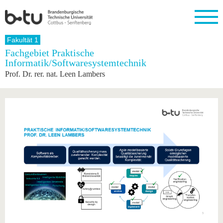
Startseite
Fakultät 1
Schließen
Fachgebiet Praktische
Informatik/Softwaresystemtechnik
Universität
Forschung
Studium
International
Weiterbildung
Transfer
Unileben
Prof. Dr. rer. nat. Leen Lambers
Die BTU
Aktuelle
Studienangebot
Internationales
Weiterbildungsangebote
Akademische
Unsere
Forschung
Profil
Fachkräfte
Werte
Struktur
Vor dem
Wissenschaftliche
Forschungsprofil
Studium
Aus dem
Weiterbildung
Wirtschafts-
Familie &
Karriere
Ausland
und
Dual
&
Förderung
Im
Kontakt
an die
Forschungskooperati
Career
Engagement
Studium
BTU
Wissenschaftlicher
Gründen
Sport &
Partnerschaften
Nachwuchs
Nach
Mit der
an der
Gesundhei
&
dem
BTU ins
BTU
Strukturwandel
Studium
BTU &
Ausland
Innovative
Region
Für
Transferprojekte
erleben
internationale
Lernen
Studierende
Sie uns
Kontakt
kennen