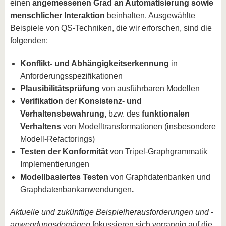
einen
angemessenen Grad an Automatisierung sowie
menschlicher Interaktion
beinhalten. Ausgewählte
Beispiele von QS-Techniken, die wir erforschen, sind die
folgenden:
Konflikt- und Abhängigkeitserkennung
in
Anforderungsspezifikationen
Plausibilitätsprüfung
von ausführbaren Modellen
Verifikation
der
Konsistenz- und
Verhaltensbewahrung,
bzw. des
funktionalen
Verhaltens
von Modelltransformationen (insbesondere
Modell-Refactorings)
Testen der Konformität
von Tripel-Graphgrammatik
Implementierungen
Modellbasiertes Testen
von Graphdatenbanken und
Graphdatenbankanwendungen
.
Aktuelle und zukünftige Beispielherausforderungen und -
anwendungsdomänen
fokussieren sich vorrangig auf die