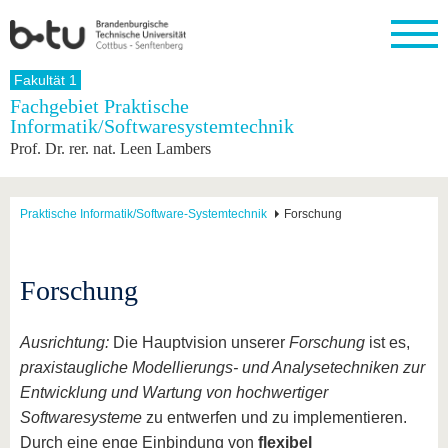
Startseite
Fakultät 1
Schließen
Fachgebiet Praktische
Informatik/Softwaresystemtechnik
Universität
Forschung
Studium
International
Weiterbildung
Transfer
Unileben
Prof. Dr. rer. nat. Leen Lambers
Die BTU
Aktuelle
Studienangebot
Internationales
Weiterbildungsangebote
Akademische
Unsere
Forschung
Profil
Fachkräfte
Werte
Struktur
Vor dem
Wissenschaftliche
Forschungsprofil
Studium
Aus dem
Weiterbildung
Wirtschafts-
Familie &
Praktische Informatik/Software-Systemtechnik
Forschung
Karriere
Ausland
und
Dual
&
Förderung
Im
Kontakt
an die
Forschungskooperati
Career
Engagement
Studium
BTU
Wissenschaftlicher
Gründen
Sport &
Forschung
Partnerschaften
Nachwuchs
Nach
Mit der
an der
Gesundhei
&
dem
BTU ins
BTU
Strukturwandel
Studium
BTU &
Ausland
Ausrichtung:
Die Hauptvision unserer
Forschung
ist es,
Innovative
Region
Für
Transferprojekte
erleben
praxistaugliche Modellierungs- und Analysetechniken zur
internationale
Entwicklung und Wartung von hochwertiger
Lernen
Studierende
Sie uns
Softwaresysteme
zu entwerfen und zu implementieren.
Kontakt
kennen
Durch eine enge Einbindung von
flexibel