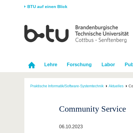
BTU auf einen Blick
Startseite
Universität
Forschung
Stud
Die BTU
Aktuelle Forschung
Stud
Struktur
Forschungsprofil
Vor 
Karriere & Engagement
Förderung
Im S
Lehre
Forschung
Labor
Pub
Partnerschaften &
Wissenschaftlicher
Nach
Strukturwandel
Nachwuchs
Praktische Informatik/Software-Systemtechnik
Aktuelles
Co
Community Service
06.10.2023