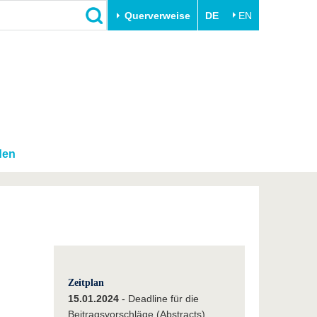
Querverweise
DE
EN
Schließen
Transfer
Unileben
e
Akademische Fachkräfte
Unsere Werte
Wirtschafts- und
Familie & Dual Career
Forschungskooperationen
Sport & Gesundheit
den
Gründen an der BTU
BTU & Region erleben
Innovative Transferprojekte
Lernen Sie uns kennen
Zeitplan
15.01.2024
- Deadline für die
Beitragsvorschläge (Abstracts)