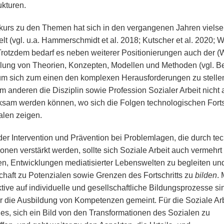
ukturen.
kurs zu den Themen hat sich in den vergangenen Jahren vielsei
elt (vgl. u.a. Hammerschmidt et al. 2018; Kutscher et al. 2020; 
Trotzdem bedarf es neben weiterer Positionierungen auch der (W
lung von Theorien, Konzepten, Modellen und Methoden (vgl. B
um sich zum einen den komplexen Herausforderungen zu stelle
m anderen die Disziplin sowie Profession Sozialer Arbeit nicht a
rksam werden können, wo sich die Folgen technologischen Forts
alen zeigen.
er Intervention und Prävention bei Problemlagen, die durch te
ionen verstärkt werden, sollte sich Soziale Arbeit auch vermehrt
en, Entwicklungen mediatisierter Lebenswelten zu begleiten un
chaft zu Potenzialen sowie Grenzen des Fortschritts zu
bilden
. 
tive auf individuelle und gesellschaftliche Bildungsprozesse si
ur die Ausbildung von Kompetenzen gemeint. Für die Soziale Ar
 es, sich ein Bild von den Transformationen des Sozialen zu