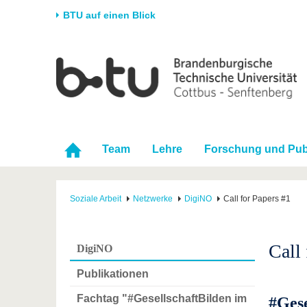
BTU auf einen Blick
Startseite
Universität
Forschung
Stud
Die BTU
Aktuelle Forschung
Stud
Struktur
Forschungsprofil
Vor 
Karriere & Engagement
Förderung
Im S
Team
Lehre
Forschung und Pub
Partnerschaften &
Wissenschaftlicher
Nach
Strukturwandel
Nachwuchs
Soziale Arbeit
Netzwerke
DigiNO
Call for Papers #1
Call
DigiNO
Publikationen
Fachtag "#GesellschaftBilden im
#Gese