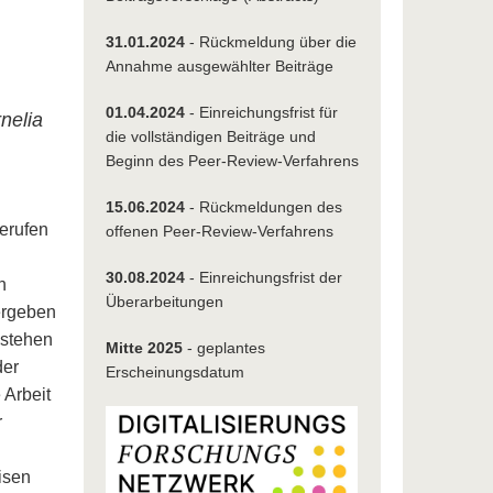
31.01
.
20
24
- Rückmeldung über die
Annahme ausgewählter Beiträge
01.04
.
20
24
- Einreichungsfrist für
nelia
die vollständigen Beiträge und
Beginn des Peer-Review-Verfahrens
15.06.
20
24
- Rückmeldungen des
gerufen
offenen Peer-Review-Verfahrens
30.08.
20
24
- Einreichungsfrist der
n
Überarbeitungen
 ergeben
 stehen
Mitte 2025
- geplantes
der
Erscheinungsdatum
 Arbeit
r
isen