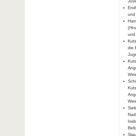
Juve
Endt
und
Hamm
(Hrs
und 
Kuts
die 
Juge
Kuts
Ange
Wein
Schi
Kuts
Ange
Wein
Sieb
Nadi
Isab
Belt
Sta