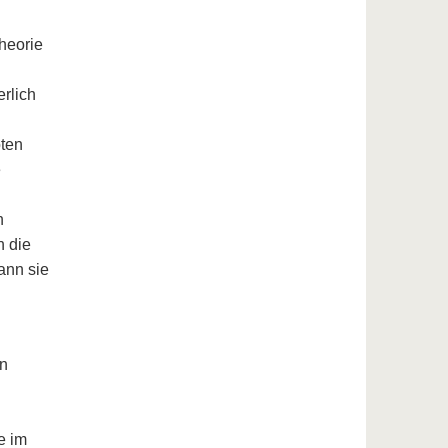
heorie
rlich
oten
e
n
h die
ann sie
en
e im