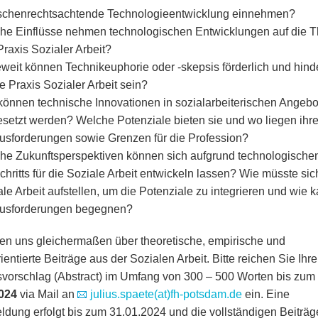
chenrechtsachtende Technologieentwicklung einnehmen?
he Einflüsse nehmen technologischen Entwicklungen auf die T
raxis Sozialer Arbeit?
eweit können Technikeuphorie oder -skepsis förderlich und hinde
ie Praxis Sozialer Arbeit sein?
können technische Innovationen in sozialarbeiterischen Angeb
esetzt werden? Welche Potenziale bieten sie und wo liegen ihr
usforderungen sowie Grenzen für die Profession?
he Zukunftsperspektiven können sich aufgrund technologische
chritts für die Soziale Arbeit entwickeln lassen? Wie müsste sic
le Arbeit aufstellen, um die Potenziale zu integrieren und wie k
usforderungen begegnen?
uen uns gleichermaßen über theoretische, empirische und
ientierte Beiträge aus der Sozialen Arbeit. Bitte reichen Sie Ihr
svorschlag (Abstract) im Umfang von 300 – 500 Worten bis zum
2024
via Mail an
julius.spaete(at)fh-potsdam.de
ein. Eine
dung erfolgt bis zum 31.01.2024 und die vollständigen Beiträg