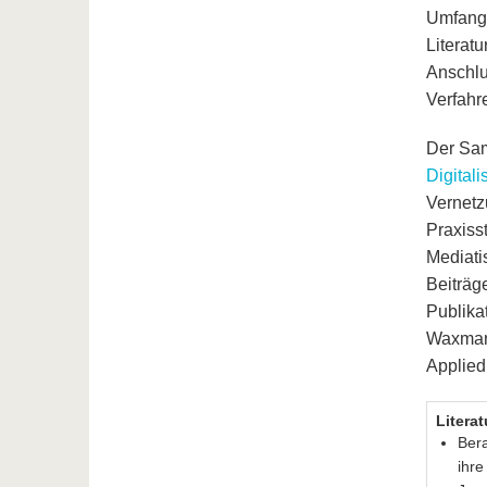
Umfang 
Literat
Anschlu
Verfahre
Der Sam
Digital
Vernetz
Praxiss
Mediati
Beiträg
Publika
Waxmann
Applied
Literat
Bera
ihre