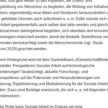
ffen, und geht weiter zu den Aspekten, die Urteils- und
sbildung von Menschen zu begleiten, die Bildung von Initiativ
ützen, eigenständig neue Ideen und Strukturen herauszubilden 
r gebildete Grenzen auch aufzulösen u. v. m. Dafür müsste sich 
 Arbeit gegebenenfalls auch selber dort aktiv werden und gleic
ressat:innen dahingehend begleiten, sich ebenfalls dort einzubr
nologien entwickelt werden, damit die Bedarfe, Bedürfnisse u
zenden berücksichtigt sowie die Menschenrechte (vgl. Staub-
oni 2019) geachtet werden.
sem Hintergrund wird mit dem Sammelband „#GesellschaftBilde
eitalter. Perspektiven Sozialer Arbeit auf technologische
orderungen“ beabsichtigt, aktuelle Forschungs- und
erspektiven auf die Potenziale und Herausforderungen von
erung, Digitalisierung und Mediatisierung für die Soziale Arbeit
den. Dazu sind Beiträge erwünscht, die sich u. a. mit folgenden
ndersetzen:
he Rolle kann Soziale Arbeit im Diskurs um eine