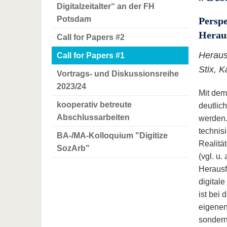
Digitalzeitalter“ an der FH
Potsdam
Perspe
Herau
Call for Papers #2
Heraus
Call for Papers #1
Stix, 
Vortrags- und Diskussionsreihe
2023/24
Mit dem
kooperativ betreute
deutlic
Abschlussarbeiten
werden.
technisi
BA-/MA-Kolloquium "Digitize
Realitä
SozArb"
(vgl. u
Herausf
digital
ist bei 
eigenen
sondern