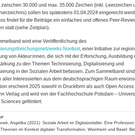
zwischen 30.000 und max. 35.000 Zeichen (inkl. Leerzeichen 
urverzeichnis) sollen bis spätestens 01.04.2024 eingereicht werd
ss findet für die Beiträge ein einfaches und offenes Peer-Revie
n statt (siehe Zeitplan).
melband wird eine Veröffentlichung des
isierungsforschungsnetzwerks Nordost
, einer Initiative zur regio
ung von Akteur:innen, die sich mit der Erforschung, Ausbildung
tärkung zu den Themen Technisierung, Digitalisierung und
sierung in der Sozialen Arbeit befassen. Zum Sammelband sind
e aller Interessierten aus dem deutschsprachigen Raum erwüns
tion erscheint 2025 sowohl in Druckform als auch Open Access
 Verlag und wird von der Fachhochschule Potsdam – Universi
 Sciences gefördert.
ur
nek, Angelika (2021): Soziale Arbeit im Digitalzeitalter. Eine Professio
 Theorien im Kontext digitaler Transformation. Weinheim und Basel: Bel