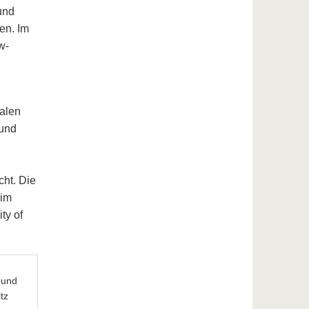
und
en. Im
w-
nalen
 und
cht. Die
 im
ty of
n und
tz