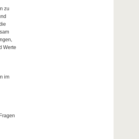
en zu
und
die
hsam
ingen,
nd Werte
n im
 Fragen