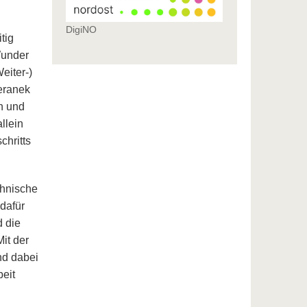
DigiNO
tig
Wunder
eiter-)
eranek
n und
llein
chritts
chnische
 dafür
d die
Mit der
nd dabei
beit