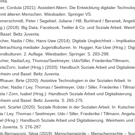
nta.
er, Cordula (2021): Assistiert Altern. Die Entwicklung digitaler Technolo
 mit älteren Menschen. Wiesbaden: Springer VS.
erschmidt, Peter / Sagebiel, Juliane / Hill, Burkhard / Beranek, Angel
g.) (2018): Big Data, Facebook, Twitter & Co. und Soziale Arbeit. Wei
Basel: Beltz Juventa.
cher, Nadia / Otto, Hans-Uwe (2014): Digitale Ungleichheit – Implikatio
Betrachtung medialer Jugendkulturen. In: Hugger, Kai-Uwe (Hrsg.): Digi
ndkulturen. 2. Auflage. Wiesbaden: Springer. S. 283-298.
cher, Nadia/Ley, Thomas/Seelmeyer, Udo/Siller, Friederike/Tillmann,
la/Zorn, Isabel (Hrsg.) (2020): Handbuch Soziale Arbeit und Digitalisie
heim und Basel: Beltz Juventa.
ffhauer, Birte (2020): Assistive Technologien in der Sozialen Arbeit. In:
cher, Nadia / Ley, Thomas / Seelmeyer, Udo / Siller, Friederike / Tillma
la / Zorn, Isabel (Hrsg.): Handbuch Soziale Arbeit und Digitalisierung.
heim und Basel: Beltz Juventa. S. 265-275.
ert, Scarlet (2020): Soziale Roboter in der Sozialen Arbeit. In: Kutscher
a / Ley, Thomas / Seelmeyer, Udo / Siller, Friederike / Tillmann, Angela
el (Hrsg.): Handbuch Soziale Arbeit und Digitalisierung. Weinheim und 
z Juventa. S. 276-287.
ub-Bernasconi, Silvia (2019): Menschenwürde – Menschenrechte – Soz