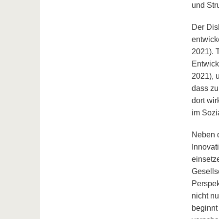
und Str
Der Dis
entwick
2021). 
Entwick
2021), 
dass zu
dort wi
im Sozi
Neben d
Innovat
einsetz
Gesells
Perspek
nicht n
beginnt