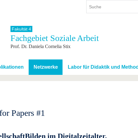
Fakultät 4
Fachgebiet Soziale Arbeit
ium
International
Weiterbildung
Prof. Dr. Daniela Cornelia Stix
ienangebot
Internationales Profil
Weiterbildungsangebot
dem Studium
Aus dem Ausland an die BTU
Wissenschaftliche
Weiterbildung
tudium
Mit der BTU ins Ausland
likationen
Netzwerke
Labor für Didaktik und Metho
Kontakt
 dem Studium
Für internationale
Studierende
Kontakt
 for Papers #1
llschaftBilden
im Digitalzeitalter.