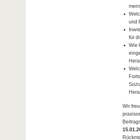
mens
Welc
und P
Inwi
für d
Wie 
eing
Hera
Welc
Forts
Sozia
Hera
Wir fre
praxisor
Beitrag
15.01.
Rückmel