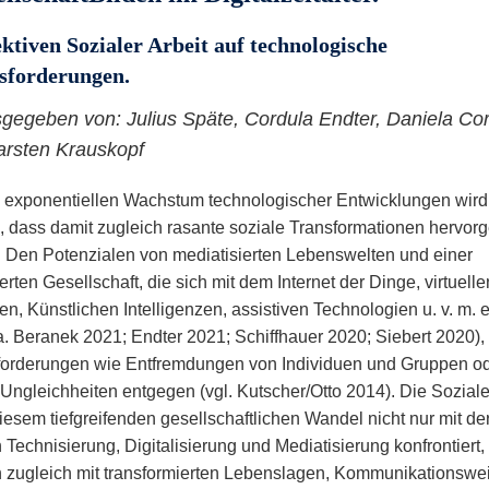
ktiven Sozialer Arbeit auf technologische
sforderungen.
gegeben von: Julius Späte, Cordula Endter, Daniela Cor
Karsten Krauskopf
 exponentiellen Wachstum technologischer Entwicklungen wird
h, dass damit zugleich rasante soziale Transformationen hervor
 Den Potenzialen von mediatisierten Lebenswelten und einer
erten Gesellschaft, die sich mit dem Internet der Dinge, virtuelle
ten, Künstlichen Intelligenzen, assistiven Technologien u. v. m.
. a. Beranek 2021; Endter 2021; Schiffhauer 2020; Siebert 2020),
orderungen wie Entfremdungen von Individuen und Gruppen o
e Ungleichheiten entgegen (vgl. Kutscher/Otto 2014). Die Soziale
diesem tiefgreifenden gesellschaftlichen Wandel nicht nur mit de
 Technisierung, Digitalisierung und Mediatisierung konfrontiert,
 zugleich mit transformierten Lebenslagen, Kommunikationswe