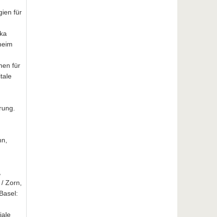
gien für
ika
nheim
nen für
tale
rung.
nn,
,
 / Zorn,
Basel:
iale