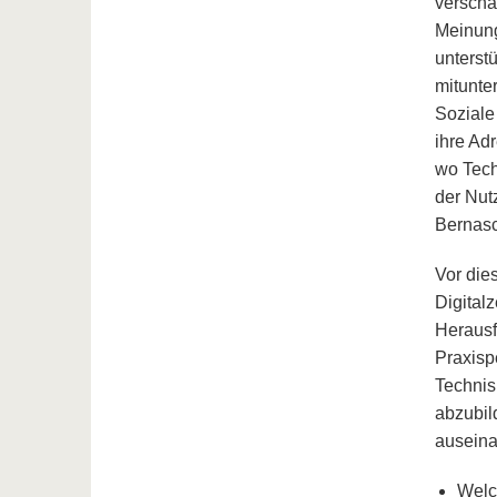
verscha
Meinung
unterst
mitunte
Soziale
ihre Ad
wo Tech
der Nut
Bernasc
Vor die
Digitalz
Herausf
Praxisp
Technisi
abzubil
auseina
Welc