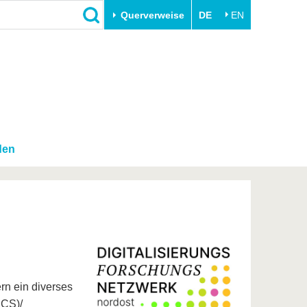
Querverweise
DE
EN
Schließen
Transfer
Unileben
e
Akademische Fachkräfte
Unsere Werte
Wirtschafts- und
Familie & Dual Career
Forschungskooperationen
Sport & Gesundheit
den
Gründen an der BTU
BTU & Region erleben
Innovative Transferprojekte
Lernen Sie uns kennen
ern ein diverses
 CS)/