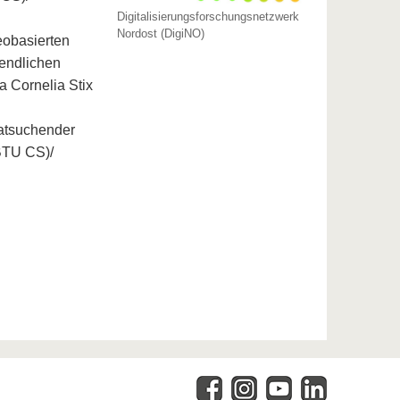
Digitalisierungsforschungsnetzwerk
Nordost (DigiNO)
eobasierten
gendlichen
a Cornelia Stix
Ratsuchender
(BTU CS)/