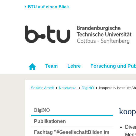
BTU auf einen Blick
Startseite
Universität
Forschung
Stud
Die BTU
Aktuelle Forschung
Stud
Struktur
Forschungsprofil
Vor 
Karriere & Engagement
Förderung
Im S
Team
Lehre
Forschung und Pub
Partnerschaften &
Wissenschaftlicher
Nach
Strukturwandel
Nachwuchs
Soziale Arbeit
Netzwerke
DigiNO
kooperativ betreute A
koop
DigiNO
Publikationen
Diver
Fachtag "#GesellschaftBilden im
Mens