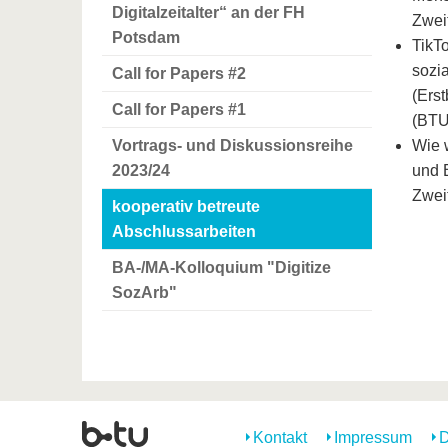
Digitalzeitalter“ an der FH
Zwei
Potsdam
TikTo
sozia
Call for Papers #2
(Erst
Call for Papers #1
(BTU
Vortrags- und Diskussionsreihe
Wie w
2023/24
und B
Zwei
kooperativ betreute
Abschlussarbeiten
BA-/MA-Kolloquium "Digitize
SozArb"
Kontakt
Impressum
D