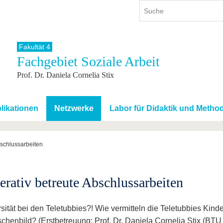
Fakultät 4
Fachgebiet Soziale Arbeit
ium
International
Weiterbildung
Prof. Dr. Daniela Cornelia Stix
ienangebot
Internationales Profil
Weiterbildungsangebot
dem Studium
Aus dem Ausland an die BTU
Wissenschaftliche
Weiterbildung
tudium
Mit der BTU ins Ausland
likationen
Netzwerke
Labor für Didaktik und Metho
Kontakt
 dem Studium
Für internationale
Studierende
Kontakt
bschlussarbeiten
erativ betreute Abschlussarbeiten
sität bei den Teletubbies?! Wie vermitteln die Teletubbies Kind
chenbild? (Erstbetreuung: Prof. Dr. Daniela Cornelia Stix (BTU