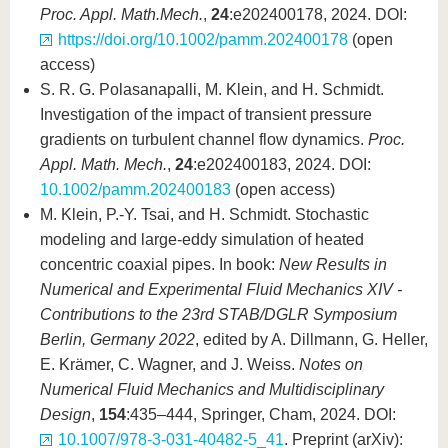
Proc. Appl. Math.
Mech.
,
24
:e202400178, 2024. DOI:
https://doi.org/10.1002/pamm.202400178
(open
access)
S. R. G. Polasanapalli, M. Klein, and H. Schmidt.
Investigation of the impact of transient pressure
gradients on turbulent channel flow dynamics.
Proc.
Appl. Math. Mech.
,
24
:e202400183, 2024. DOI:
10.1002/pamm.202400183
(open access)
M. Klein, P.-Y. Tsai, and H. Schmidt. Stochastic
modeling and large-eddy simulation of heated
concentric coaxial pipes. In book:
New Results in
Numerical and Experimental Fluid Mechanics XIV -
Contributions to the 23rd STAB/DGLR Symposium
Berlin, Germany 2022
, edited by A. Dillmann, G. Heller,
E. Krämer, C. Wagner, and J. Weiss.
Notes on
Numerical Fluid Mechanics and Multidisciplinary
Design
,
154
:435–444, Springer, Cham, 2024. DOI:
10.1007/978-3-031-40482-5_41
. Preprint (arXiv):