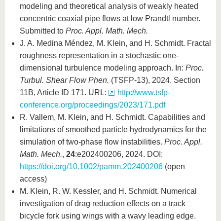
modeling and theoretical analysis of weakly heated
concentric coaxial pipe flows at low Prandtl number.
Submitted to
Proc. Appl. Math. Mech.
J. A. Medina Méndez, M. Klein, and H. Schmidt. Fractal
roughness representation in a stochastic one-
dimensional turbulence modeling approach. In:
Proc.
Turbul. Shear Flow Phen.
(TSFP-13), 2024. Section
11B, Article ID 171. URL:
http://www.tsfp-
conference.org/proceedings/2023/171.pdf
R. Vallem, M. Klein, and H. Schmidt. Capabilities and
limitations of smoothed particle hydrodynamics for the
simulation of two-phase flow instabilities.
Proc. Appl.
Math. Mech.
,
24
:e202400206, 2024. DOI:
https://doi.org/10.1002/pamm.202400206
(open
access)
M. Klein, R. W. Kessler, and H. Schmidt. Numerical
investigation of drag reduction effects on a track
bicycle fork using wings with a wavy leading edge.