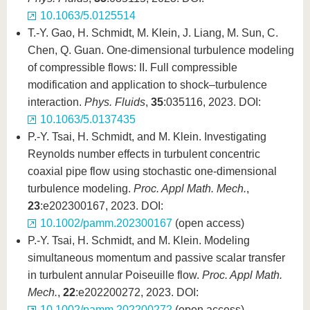
10.1063/5.0125514
T.-Y. Gao, H. Schmidt, M. Klein, J. Liang, M. Sun, C.
Chen, Q. Guan. One-dimensional turbulence modeling
of compressible flows: II. Full compressible
modification and application to shock–turbulence
interaction.
Phys. Fluids
,
35
:035116, 2023. DOI:
10.1063/5.0137435
P.-Y. Tsai, H. Schmidt, and M. Klein. Investigating
Reynolds number effects in turbulent concentric
coaxial pipe flow using stochastic one-dimensional
turbulence modeling.
Proc. Appl Math. Mech.
,
23
:e202300167, 2023. DOI:
10.1002/pamm.202300167
(open access)
P.-Y. Tsai, H. Schmidt, and M. Klein. Modeling
simultaneous momentum and passive scalar transfer
in turbulent annular Poiseuille flow.
Proc. Appl Math.
Mech.
,
22
:e202200272, 2023. DOI:
10.1002/pamm.202200272
(open access)