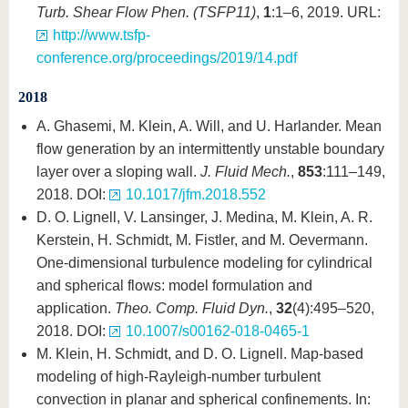
Turb. Shear Flow Phen. (TSFP11)
,
1
:1–6, 2019. URL:
http://www.tsfp-
conference.org/proceedings/2019/14.pdf
2018
A. Ghasemi, M. Klein, A. Will, and U. Harlander. Mean
flow generation by an intermittently unstable boundary
layer over a sloping wall.
J. Fluid Mech.
,
853
:111–149,
2018. DOI:
10.1017/jfm.2018.552
D. O. Lignell, V. Lansinger, J. Medina, M. Klein, A. R.
Kerstein, H. Schmidt, M. Fistler, and M. Oevermann.
One-dimensional turbulence modeling for cylindrical
and spherical flows: model formulation and
application.
Theo. Comp. Fluid Dyn.
,
32
(4):495–520,
2018. DOI:
10.1007/s00162-018-0465-1
M. Klein, H. Schmidt, and D. O. Lignell. Map-based
modeling of high-Rayleigh-number turbulent
convection in planar and spherical confinements. In: