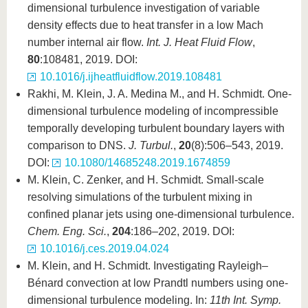
dimensional turbulence investigation of variable
density effects due to heat transfer in a low Mach
number internal air flow.
Int. J. Heat Fluid Flow
,
80
:108481, 2019. DOI:
10.1016/j.ijheatfluidflow.2019.108481
Rakhi, M. Klein, J. A. Medina M., and H. Schmidt. One-
dimensional turbulence modeling of incompressible
temporally developing turbulent boundary layers with
comparison to DNS.
J. Turbul.
,
20
(8):506–543, 2019.
DOI:
10.1080/14685248.2019.1674859
M. Klein, C. Zenker, and H. Schmidt. Small-scale
resolving simulations of the turbulent mixing in
confined planar jets using one-dimensional turbulence.
Chem. Eng. Sci.
,
204
:186–202, 2019. DOI:
10.1016/j.ces.2019.04.024
M. Klein, and H. Schmidt. Investigating Rayleigh–
Bénard convection at low Prandtl numbers using one-
dimensional turbulence modeling. In:
11th Int. Symp.