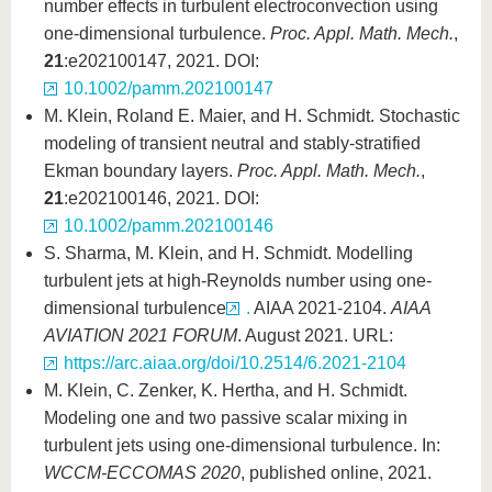
number effects in turbulent electroconvection using
one-dimensional turbulence.
Proc. Appl. Math. Mech.
,
21
:e202100147, 2021. DOI:
10.1002/pamm.202100147
M. Klein, Roland E. Maier, and H. Schmidt. Stochastic
modeling of transient neutral and stably-stratified
Ekman boundary layers.
Proc. Appl. Math. Mech.
,
21
:e202100146, 2021. DOI:
10.1002/pamm.202100146
S. Sharma, M. Klein, and H. Schmidt. Modelling
turbulent jets at high-Reynolds number using one-
dimensional turbulence
.
AIAA 2021-2104.
AIAA
AVIATION 2021 FORUM
. August 2021. URL:
https://arc.aiaa.org/doi/10.2514/6.2021-2104
M. Klein, C. Zenker, K. Hertha, and H. Schmidt.
Modeling one and two passive scalar mixing in
turbulent jets using one-dimensional turbulence. In:
WCCM-ECCOMAS 2020
, published online, 2021.