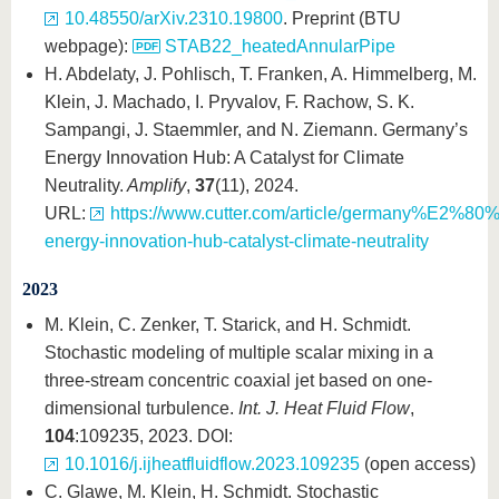
10.48550/arXiv.2310.19800
. Preprint (BTU
webpage):
STAB22_heatedAnnularPipe
H. Abdelaty, J. Pohlisch, T. Franken, A. Himmelberg, M.
Klein, J. Machado, I. Pryvalov, F. Rachow, S. K.
Sampangi, J. Staemmler, and N. Ziemann. Germany’s
Energy Innovation Hub: A Catalyst for Climate
Neutrality.
Amplify
,
37
(11), 2024.
URL:
https://www.cutter.com/article/germany%E2%80
energy-innovation-hub-catalyst-climate-neutrality
2023
M. Klein, C. Zenker, T. Starick, and H. Schmidt.
Stochastic modeling of multiple scalar mixing in a
three-stream concentric coaxial jet based on one-
dimensional turbulence.
Int. J. Heat Fluid Flow
,
104
:109235, 2023. DOI:
10.1016/j.ijheatfluidflow.2023.109235
(open access)
C. Glawe, M. Klein, H. Schmidt. Stochastic