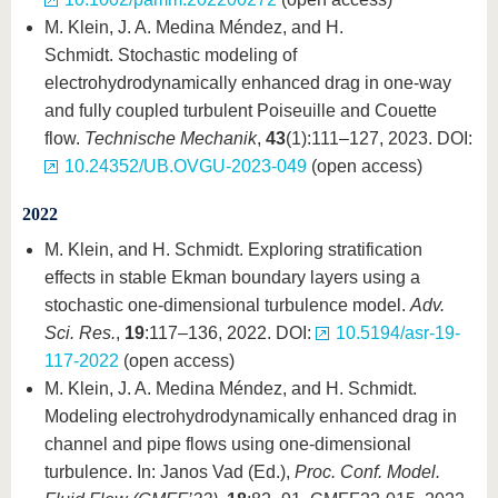
M. Klein, J. A. Medina Méndez, and H.
Schmidt. Stochastic modeling of
electrohydrodynamically enhanced drag in one-way
and fully coupled turbulent Poiseuille and Couette
flow.
Technische Mechanik
,
43
(1):111–127, 2023. DOI:
10.24352/UB.OVGU-2023-049
(open access)
2022
M. Klein, and H. Schmidt. Exploring stratification
effects in stable Ekman boundary layers using a
stochastic one-dimensional turbulence model.
Adv.
Sci. Res.
,
19
:117–136, 2022. DOI:
10.5194/asr-19-
117-2022
(open access)
M. Klein, J. A. Medina Méndez, and H. Schmidt.
Modeling electrohydrodynamically enhanced drag in
channel and pipe flows using one-dimensional
turbulence. In: Janos Vad (Ed.),
Proc. Conf. Model.