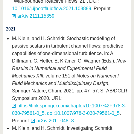
"Wall-bounded Reactive Flows '21". DOI:
10.1016/j.ijheatfluidflow.2021.108889
. Preprint:
arXiv:2111.15359
2021
M. Klein, and H. Schmidt. Stochastic modeling of
passive scalars in turbulent channel flows: predictive
capabilities of one-dimensional turbulence. In: A.
Dillmann, G. Heller, E. Krämer, C. Wagner (Eds.),
New
Results in Numerical and Experimental Fluid
Mechanics XIII
, volume 151 of
Notes on Numerical
Fluid Mechanics and Multidisciplinary Design
,
Springer Nature, Cham, 2021, pp. 47–57. STAB/DGLR
Symposium 2020. URL:
https://link.springer.com/chapter/10.1007%2F978-3-
030-79561-0_5. doi:10.1007/978-3-030-79561-0_5
.
Preprint:
arXiv:2011.04818
M. Klein, and H. Schmidt. Investigating Schmidt