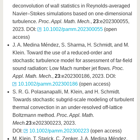
deconvolution of wall statistics in Reynolds-averaged
Navier–Stokes simulations based on one-dimensional
turbulence.
Proc. Appl. Math. Mech.
,
23
:e202300055,
2023. DOI:
10.1002/pamm.202300055
(open
access)
J. A. Medina Méndez, S. Sharma, H. Schmidt, and M.
Klein. Toward the use of a reduced-order and
stochastic turbulence model for assessment of far-field
sound radiation: Low Mach number jet flows.
Proc.
Appl. Math. Mech.
,
23
:e202300186, 2023. DOI:
10.1002/pamm.202300186
(open access)
S. R. G. Polasanapalli, M. Klein, and H. Schmidt.
Towards stochastic subgrid-scale modeling of turbulent
thermal convection in an under-resolved off-lattice
Boltzmann method.
Proc. Appl. Math.
Mech.
23
:e202300223, 2023.
DOI:
10.1002/pamm.202300223
(open access)
M. Klein, T. Starick, C. Zenker, J. A. Medina Méndez,