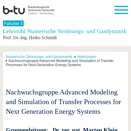
Startseite
Fakultät 3
Schließen
Lehrstuhl Numerische Strömungs- und Gasdynamik
Prof. Dr.-Ing. Heiko Schmidt
Universität
Forschung
Studium
International
Weiterbildung
Transfer
Unileben
Die BTU
Aktuelle
Studienangebot
Internationales
Weiterbildungsangebote
Akademische
Unsere
Forschung
Profil
Fachkräfte
Werte
Struktur
Vor dem
Wissenschaftliche
Numerische Strömungs- und Gasdynamik
Abteilungen
Nachwuchsgruppe Advanced Modeling and Simulation of Transfer
Forschungsprofil
Studium
Aus dem
Weiterbildung
Wirtschafts-
Familie &
Karriere
Processes for Next Generation Energy Systems
Ausland
und
Dual
&
Förderung
Im
Kontakt
an die
Forschungskooperati
Career
Engagement
Studium
BTU
Wissenschaftlicher
Gründen
Sport &
Partnerschaften
Nachwuchs
Nach
Mit der
an der
Gesundhei
&
dem
Nachwuchsgruppe Advanced Modeling
BTU ins
BTU
Strukturwandel
Studium
BTU &
Ausland
and Simulation of Transfer Processes for
Innovative
Region
Für
Transferprojekte
erleben
Next Generation Energy Systems
internationale
Lernen
Studierende
Sie uns
Kontakt
kennen
Gruppenleitung: Dr. rer. nat. Marten Klein