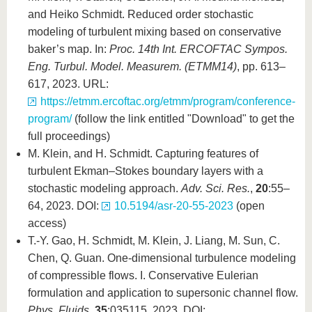
and Heiko Schmidt. Reduced order stochastic
modeling of turbulent mixing based on conservative
baker’s map. In:
Proc. 14th Int. ERCOFTAC Sympos.
Eng. Turbul. Model.
Measurem. (ETMM14)
, pp. 613–
617, 2023. URL:
https://etmm.ercoftac.org/etmm/program/conference-
program/
(follow the link entitled "Download" to get the
full proceedings)
M. Klein, and H. Schmidt. Capturing features of
turbulent Ekman–Stokes boundary layers with a
stochastic modeling approach.
Adv. Sci. Res.
,
20
:55–
64, 2023. DOI:
10.5194/asr-20-55-2023
(open
access)
T.-Y. Gao, H. Schmidt, M. Klein, J. Liang, M. Sun, C.
Chen, Q. Guan. One-dimensional turbulence modeling
of compressible flows. I. Conservative Eulerian
formulation and application to supersonic channel flow.
Phys. Fluids
,
35
:035115, 2023. DOI: