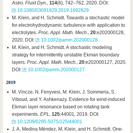
Astro. Fluid Dyn.
,
114
(6), 742–762, 2020
.
DOI:
10.1080/03091929.2019.1692829
M. Klein, and H. Schmidt. Towards a stochastic model
for electrohydrodynamic turbulence with application to
electrolytes.
Proc. Appl. Math. Mech.
,
20
:e202000128,
2020. DOI:
10.1002/pamm.202000128
M. Klein, and H. Schmidt. A stochastic modeling
strategy for intermittently unstable Ekman boundary
layers.
Proc. Appl. Math. Mech.
,
20
:e202000127, 2020.
DOI:
10.1002/pamm.202000127
2019
M. Vincze, N. Fenyvesi, M. Klein, J. Sommeria, S.
Viboud, and Y. Ashkenazy. Evidence for wind-induced
Ekman layer resonance based on rotating tank
experiments.
EPL
,
125
:44001, 2019. DOI:
10.1209/0295-5075/125/44001
J. A. Medina Méndez, M. Klein, and H. Schmidt. One-