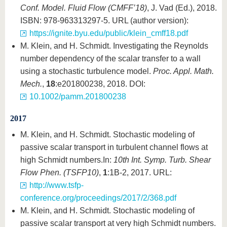
Conf. Model. Fluid Flow (CMFF’18)
, J. Vad (Ed.), 2018.
ISBN: 978-963313297-5. URL (author version):
https://ignite.byu.edu/public/klein_cmff18.pdf
M. Klein, and H. Schmidt. Investigating the Reynolds
number dependency of the scalar transfer to a wall
using a stochastic turbulence model.
Proc. Appl. Math.
Mech.
,
18
:e201800238, 2018. DOI:
10.1002/pamm.201800238
2017
M. Klein, and H. Schmidt. Stochastic modeling of
passive scalar transport in turbulent channel flows at
high Schmidt numbers.
In:
10th Int. Symp. Turb. Shear
Flow Phen. (TSFP10)
,
1
:1B-2, 2017. URL:
http://www.tsfp-
conference.org/proceedings/2017/2/368.pdf
M. Klein, and H. Schmidt. Stochastic modeling of
passive scalar transport at very high Schmidt numbers.