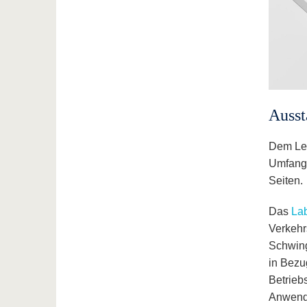
Ausst
Dem Leh
Umfangr
Seiten.
Das
Lab
Verkehr
Schwing
in Bezu
Betrieb
Anwendu