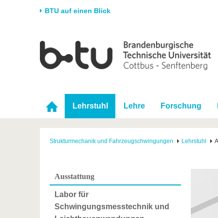
BTU auf einen Blick
Startseite
Universität
Forschung
Stud
Die BTU
Aktuelle Forschung
Stud
Struktur
Forschungsprofil
Vor 
Karriere & Engagement
Förderung
Im S
Lehrstuhl
Lehre
Forschung
Partnerschaften &
Wissenschaftlicher
Nach
Strukturwandel
Nachwuchs
Strukturmechanik und Fahrzeugschwingungen
Lehrstuhl
A
Ausstattung
Labor für
Schwingungsmesstechnik und