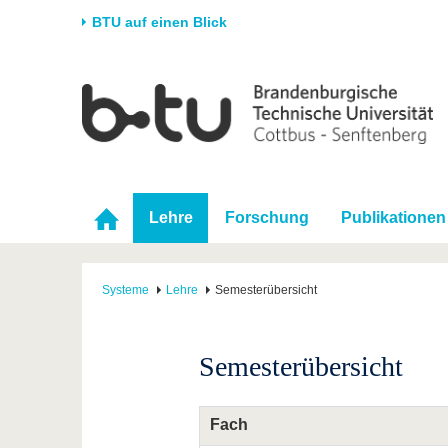
BTU auf einen Blick
Startseite
Universität
Forschung
Stud
Die BTU
Aktuelle Forschung
Stud
Struktur
Forschungsprofil
Vor 
Karriere & Engagement
Förderung
Im S
Lehre
Forschung
Publikationen
Partnerschaften &
Wissenschaftlicher
Nach
Strukturwandel
Nachwuchs
Systeme
Lehre
Semesterübersicht
Semesterübersicht
Fach