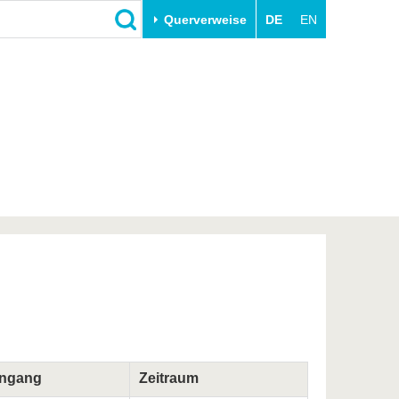
Querverweise
DE
EN
Schließen
Transfer
Unileben
e
Akademische Fachkräfte
Unsere Werte
Wirtschafts- und
Familie & Dual Career
Forschungskooperationen
Sport & Gesundheit
Gründen an der BTU
BTU & Region erleben
Innovative Transferprojekte
Lernen Sie uns kennen
engang
Zeitraum