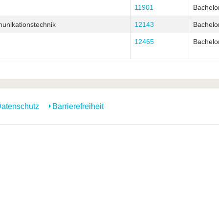
11901
Bachelo
munikationstechnik
12143
Bachelo
12465
Bachelo
atenschutz
Barrierefreiheit