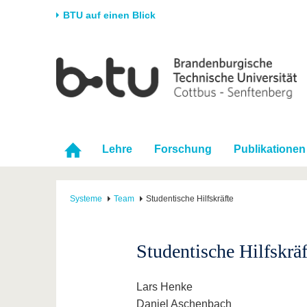
BTU auf einen Blick
Startseite
Universität
Forschung
Stud
Die BTU
Aktuelle Forschung
Stud
Struktur
Forschungsprofil
Vor 
Karriere & Engagement
Förderung
Im S
Lehre
Forschung
Publikationen
Partnerschaften &
Wissenschaftlicher
Nach
Strukturwandel
Nachwuchs
Systeme
Team
Studentische Hilfskräfte
Studentische Hilfskräf
Lars Henke
Daniel Aschenbach