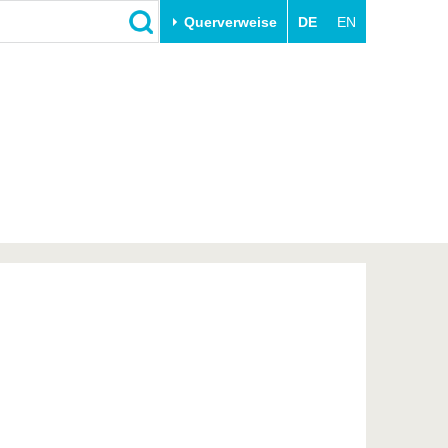
Querverweise
DE
EN
Schließen
Transfer
Unileben
e
Akademische Fachkräfte
Unsere Werte
Wirtschafts- und
Familie & Dual Career
Forschungskooperationen
Sport & Gesundheit
Gründen an der BTU
BTU & Region erleben
Innovative Transferprojekte
Lernen Sie uns kennen