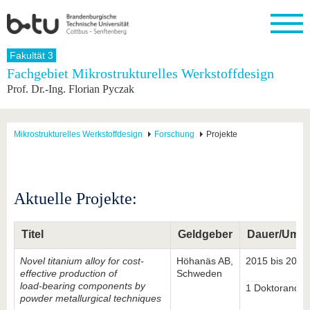
Startseite
Fakultät 3
Schließen
Fachgebiet Mikrostrukturelles Werkstoffdesign
Prof. Dr.-Ing. Florian Pyczak
Universität
Forschung
Studium
International
Weiterbildung
Transfer
Unileben
Die BTU
Aktuelle
Studienangebot
Internationales
Weiterbildungsangebote
Akademische
Unsere
Forschung
Profil
Fachkräfte
Werte
Struktur
Vor dem
Wissenschaftliche
Mikrostrukturelles Werkstoffdesign
Forschung
Projekte
Forschungsprofil
Studium
Aus dem
Weiterbildung
Wirtschafts-
Familie &
Karriere
Ausland
und
Dual
&
Förderung
Im
Kontakt
an die
Forschungskooperati
Career
Engagement
Studium
BTU
Wissenschaftlicher
Gründen
Sport &
Aktuelle Projekte:
Partnerschaften
Nachwuchs
Nach
Mit der
an der
Gesundhei
&
dem
BTU ins
BTU
Strukturwandel
Studium
BTU &
Ausland
Titel
Geldgeber
Dauer/Umf
Innovative
Region
Für
Transferprojekte
erleben
Novel titanium alloy for cost-
Höhanäs AB,
2015 bis 2018
internationale
Lernen
effective production of
Schweden
Studierende
Sie uns
load-bearing components by
1 Doktoranden
powder metallurgical techniques
Kontakt
kennen