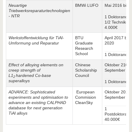
Neuartige
BMWi LUFO
Mai 2016 bis 
Triebwerksreparaturtechnologien
- NTR
1 Doktorandens
1/2 Technikerst
4.000€
Werkstoffentwicklung für TiAl-
BTU
April 2017 bis 
Umformung und Reparatur
Graduate
2020
Research
School
1 Doktoranden
Effect of alloying elements on
Chinese
Oktober 2107 
creep strength of
Scholarship
September 20
L1
hardened Co-base
Council
2
superalloys
1 Doktoranden
ADVANCE: Sophisticated
European
Oktober 2018 
experiments and optimisation to
Commision
September 20
advance an existing CALPHAD
CleanSky
database for next generation
1
TiAl alloys
Postdoktorande
40.000€