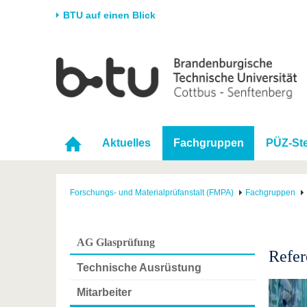
BTU auf einen Blick
Startseite
Universität
Forschung
Stud
Die BTU
Aktuelle Forschung
Stud
Struktur
Forschungsprofil
Vor 
Aktuelles
Fachgruppen
PÜZ-Ste
Karriere & Engagement
Förderung
Im S
Partnerschaften &
Wissenschaftlicher
Nach
Strukturwandel
Nachwuchs
Forschungs- und Materialprüfanstalt (FMPA)
Fachgruppen
AG Glasprüfung
Refer
Technische Ausrüstung
Mitarbeiter