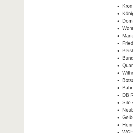
Kron
Köni
Doma
Wohn
Mari
Fried
Beis
Bunde
Quar
Wilh
Bots
Bahn
DB R
Silo 
Neub
Geib
Henr
WGH 