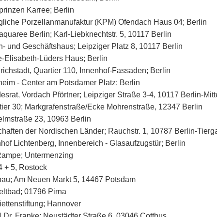
prinzen Karree; Berlin
gliche Porzellanmanufaktur (KPM) Ofendach Haus 04; Berlin
quaree Berlin; Karl-Liebknechtstr. 5, 10117 Berlin
- und Geschäftshaus; Leipziger Platz 8, 10117 Berlin
e-Elisabeth-Lüders Haus; Berlin
richstadt, Quartier 110, Innenhof-Fassaden; Berlin
heim - Center am Potsdamer Platz; Berlin
srat, Vordach Pförtner; Leipziger Straße 3-4, 10117 Berlin-Mitt
tier 30; Markgrafenstraße/Ecke Mohrenstraße, 12347 Berlin
elmstraße 23, 10963 Berlin
chaften der Nordischen Länder; Rauchstr. 1, 10787 Berlin-Tierg
hof Lichtenberg, Innenbereich - Glasaufzugstür; Berlin
ampe; Untermenzing
4 + 5, Rostock
au; Am Neuen Markt 5, 14467 Potsdam
eltbad; 01796 Pirna
iettenstiftung; Hannover
Dr. Franke; Neustädter Straße 6, 03046 Cottbus