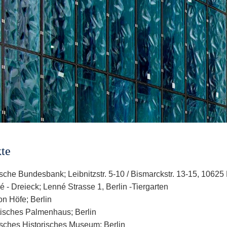
te
che Bundesbank; Leibnitzstr. 5-10 / Bismarckstr. 13-15, 10625 
 - Dreieck; Lenné Strasse 1, Berlin -Tiergarten
on Höfe; Berlin
ptisches Palmenhaus; Berlin
sches Historisches Museum; Berlin