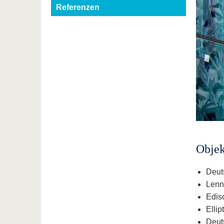
Referenzen
Objek
Deuts
Lenné
Edis
Elli
Deut