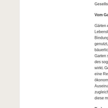
Gesells
Vom Gar
Gärten 
Lebensf
Bindung
genutzt,
bäuerlic
Garten 
des sog
wirkt. 
eine Rel
ökonomi
Auseina
zugleic
diese m