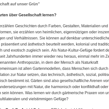
chaft auf unser Grün"
ten über Gesellschaft lernen?
erzählen Geschichten durch Farben, Gestalten, Materialien und
ormen, sie erzählen von heimlichen, eigennützigen oder inszen
en und Verhältnissen. Sie können auf denkbar unterschiedlic
 präsentiert und ästhetisch beurteilt werden, kolonial und traditio
h und exotisch zugleich sein. Als Natur-Kultur-Gefüge fordert d
seit Jahrhunderten immer wieder neu heraus, einmal mehr im Zei
enannten Anthropozän, in dem der Mensch als Naturkraft
Gemeinsam ist allen Gartenmodellen, dass Menschen sich durch 
ation zur Natur setzen, das technisch, ästhetisch, sozial, politi
sch bestimmt ist. Gärten sind also gesellschaftliche Arenen vo
ndersetzungen mit Natur, die harmonisch oder konflikthaft oder
h sein können. Was lernen wir durch gärtnerische Praxen von un
ultilateralen und vielstimmigen Gefüge?