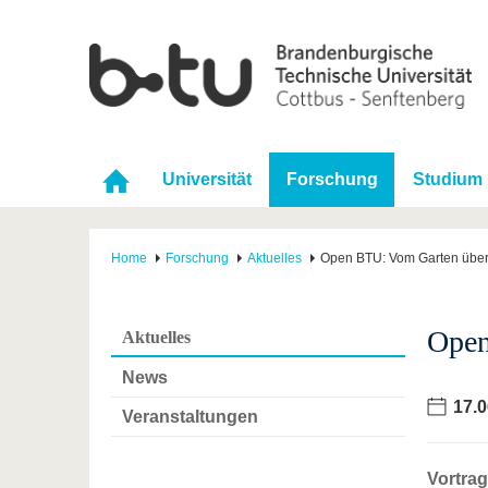
Universität
Forschung
Studium
Home
Forschung
Aktuelles
Open BTU: Vom Garten über 
Open
Aktuelles
News
17.0
Veranstaltungen
Vortra