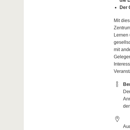
die 
Der 
Mit dies
Zentrum
Lernen 
gesells
mit and
Gelegen
Interes
Veranst
Be
Der
Anm
den
Au