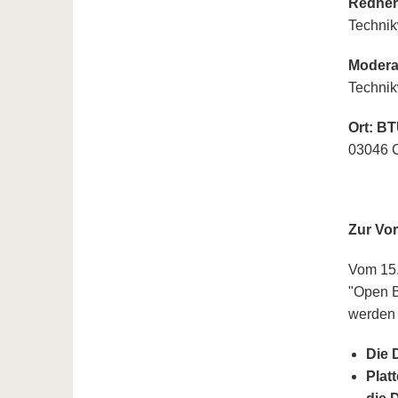
Redneri
Technik
Modera
Technik
Ort: B
03046 C
Zur Vo
Vom 15.
"Open B
werden 
Die 
Plat