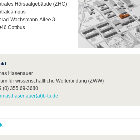
trales Hörsaalgebäude (ZHG)
ntralcampus
nrad-Wachsmann-Allee 3
46 Cottbus
akt
as Hasenauer
rum für wissenschaftliche Weiterbildung (ZWW)
9 (0) 355 69-3680
omas.hasenauer(at)b-tu.de
k