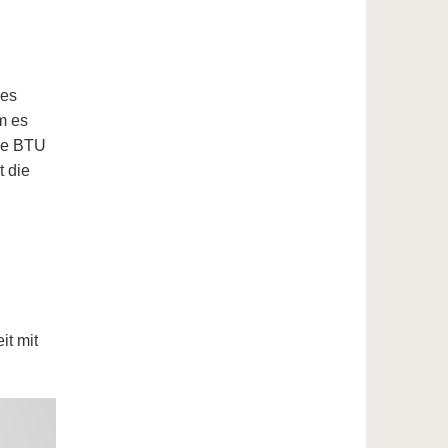
ges
m es
die BTU
t die
t mit