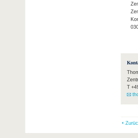
Zen
Ze
Ko
030
Kont
Thom
Zent
T
+4
th
Zurüc