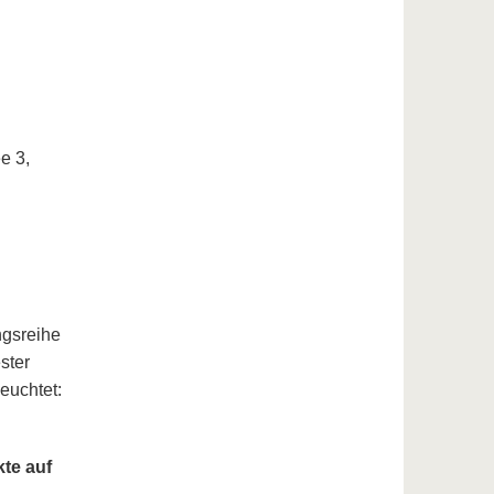
e 3,
ngsreihe
ster
euchtet:
te auf