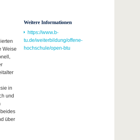
Weitere Informationen
https://www.b-
tu.de/weiterbildung/offene-
ierten
hochschule/open-btu
he Weise
nell,
er
talter
sie in
sch und
n
 beides
d über