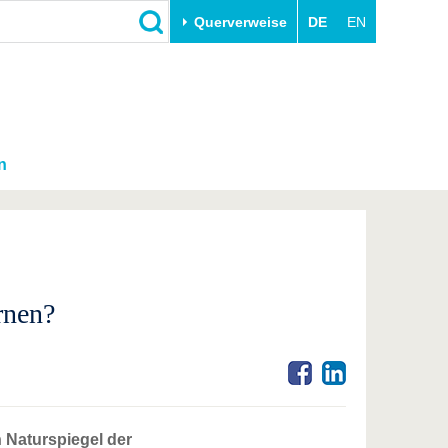
Querverweise
DE
EN
n
rnen?
Naturspiegel der