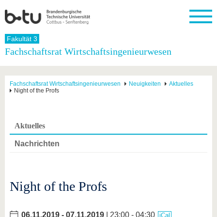
Startseite
Fakultät 3
Schließen
Fachschaftsrat Wirtschaftsingenieurwesen
Universität
Forschung
Studium
International
Weiterbildung
Transfer
Unileben
Die BTU
Aktuelle
Studienangebot
Internationales
Weiterbildungsangebote
Akademische
Unsere
Fachschaftsrat Wirtschaftsingenieurwesen
Neuigkeiten
Aktuelles
Forschung
Profil
Fachkräfte
Werte
Night of the Profs
Struktur
Vor dem
Wissenschaftliche
Forschungsprofil
Studium
Aus dem
Weiterbildung
Wirtschafts-
Familie &
Karriere
Ausland
und
Dual
&
Förderung
Im
Kontakt
an die
Forschungskooperati
Career
Aktuelles
Engagement
Studium
BTU
Wissenschaftlicher
Gründen
Sport &
Partnerschaften
Nachwuchs
Nach
Nachrichten
Mit der
an der
Gesundhei
&
dem
BTU ins
BTU
Strukturwandel
Studium
BTU &
Ausland
Innovative
Region
Für
Transferprojekte
erleben
Night of the Profs
internationale
Lernen
Studierende
Sie uns
Kontakt
kennen
06.11.2019
-
07.11.2019
| 23:00 - 04:30
iCal