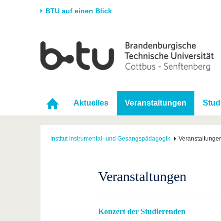
BTU auf einen Blick
Startseite
Universität
Forschung
Stud
Die BTU
Aktuelle Forschung
Stud
Struktur
Forschungsprofil
Vor 
Aktuelles
Veranstaltungen
Stud
Karriere & Engagement
Förderung
Im S
Partnerschaften &
Wissenschaftlicher
Nach
Strukturwandel
Nachwuchs
Institut Instrumental- und Gesangspädagogik
Veranstaltunge
Veranstaltungen
Konzert der Studierenden