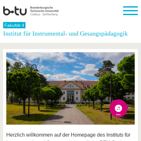
Startseite
Fakultät 4
Schließen
Institut für Instrumental- und Gesangspädagogik
Universität
Forschung
Studium
International
Weiterbildung
Transfer
Unileben
Die BTU
Aktuelle
Studienangebot
Internationales
Weiterbildungsangebote
Akademische
Unsere
Forschung
Profil
Fachkräfte
Werte
Struktur
Vor dem
Wissenschaftliche
Forschungsprofil
Studium
Aus dem
Weiterbildung
Wirtschafts-
Familie &
Karriere
Ausland
und
Dual
&
Förderung
Im
Kontakt
an die
Forschungskooperati
Career
Engagement
Studium
BTU
Wissenschaftlicher
Gründen
Sport &
Partnerschaften
Nachwuchs
Nach
Mit der
an der
Gesundhei
&
dem
BTU ins
BTU
Strukturwandel
Studium
BTU &
Ausland
Innovative
Region
Für
Transferprojekte
erleben
internationale
Lernen
Studierende
Sie uns
Herzlich willkommen auf der Homepage des Instituts für
Kontakt
kennen