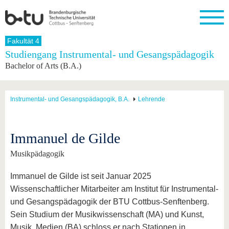
Startseite
Fakultät 4
Schließen
Studiengang Instrumental- und Gesangspädagogik
Bachelor of Arts (B.A.)
Universität
Forschung
Studium
International
Weiterbildung
Transfer
Unileben
Die BTU
Aktuelle
Studienangebot
Internationales
Weiterbildungsangebote
Akademische
Unsere
Forschung
Profil
Fachkräfte
Werte
Struktur
Vor dem
Wissenschaftliche
Instrumental- und Gesangspädagogik, B.A.
Lehrende
Forschungsprofil
Studium
Aus dem
Weiterbildung
Wirtschafts-
Familie &
Karriere
Ausland
und
Dual
&
Förderung
Im
Kontakt
an die
Forschungskooperati
Career
Engagement
Studium
Immanuel de Gilde
BTU
Wissenschaftlicher
Gründen
Sport &
Partnerschaften
Nachwuchs
Nach
Mit der
an der
Gesundhei
Musikpädagogik
&
dem
BTU ins
BTU
Strukturwandel
Studium
BTU &
Ausland
Immanuel de Gilde ist seit Januar 2025
Innovative
Region
Für
Transferprojekte
erleben
Wissenschaftlicher Mitarbeiter am Institut für Instrumental-
internationale
Lernen
und Gesangspädagogik der BTU Cottbus-Senftenberg.
Studierende
Sie uns
Sein Studium der Musikwissenschaft (MA) und Kunst,
Kontakt
kennen
Musik, Medien (BA) schloss er nach Stationen in