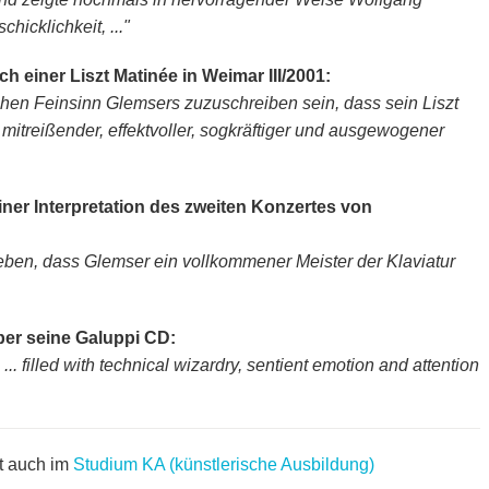
icklichkeit, ..."
h einer Liszt Matinée in Weimar III/2001:
chen Feinsinn Glemsers zuzuschreiben sein, dass sein Liszt
mitreißender, effektvoller, sogkräftiger und ausgewogener
einer Interpretation des zweiten Konzertes von
eben, dass Glemser ein vollkommener Meister der Klaviatur
er seine Galuppi CD:
y. ... filled with technical wizardry, sentient emotion and attention
et auch im
Studium KA (künstlerische Ausbildung)