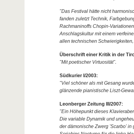
"Das Festival hätte nicht harmonisc
fanden zuletzt Technik, Farbgebun
Rachmaninoffs Chopin-Variationen o
Anschlagskultur mit einem verfeine
allen technischen Schwierigkeiten, .
Überschrift einer Kritik in der Tir
"Mit poetischer Virtuosität".
Südkurier I/2003:
"Viel schöner als mit Gesang wurde
glänzende pianistische Liszt-Gewan
Leonberger Zeitung III/2007:
"Ein Höhepunkt dieses Klavierabend
Die variable Dynamik und ungeheur
der dämonische Zwerg 'Scarbo' in 
Scriabins Nocturne für die linke 