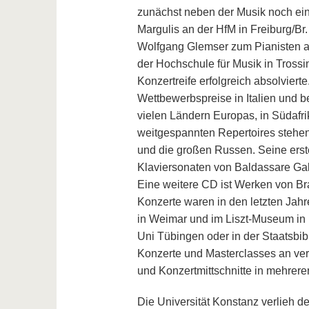
zunächst neben der Musik noch eini
Margulis an der HfM in Freiburg/Br.
Wolfgang Glemser zum Pianisten au
der Hochschule für Musik in Trossi
Konzertreife erfolgreich absolvier
Wettbewerbspreise in Italien und b
vielen Ländern Europas, in Südafri
weitgespannten Repertoires stehen
und die großen Russen. Seine erst
Klaviersonaten von Baldassare Gal
Eine weitere CD ist Werken von Br
Konzerte waren in den letzten Jah
in Weimar und im Liszt-Museum in B
Uni Tübingen oder in der Staatsbib
Konzerte und Masterclasses an ver
und Konzertmittschnitte in mehrer
Die Universität Konstanz verlieh de