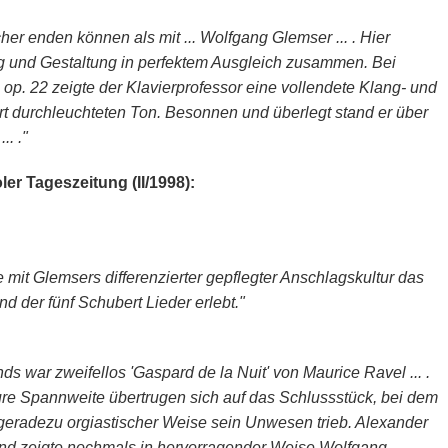
her enden können als mit ... Wolfgang Glemser ... . Hier
g und Gestaltung in perfektem Ausgleich zusammen. Bei
p. 22 zeigte der Klavierprofessor eine vollendete Klang- und
rt durchleuchteten Ton. Besonnen und überlegt stand er über
.. ."
oler Tageszeitung (II/1998):
 mit Glemsers differenzierter gepflegter Anschlagskultur das
d der fünf Schubert Lieder erlebt."
s war zweifellos 'Gaspard de la Nuit' von Maurice Ravel ... .
e Spannweite übertrugen sich auf das Schlussstück, bei dem
geradezu orgiastischer Weise sein Unwesen trieb. Alexander
Hand zeigte nochmals in hervorragender Weise Wolfgang