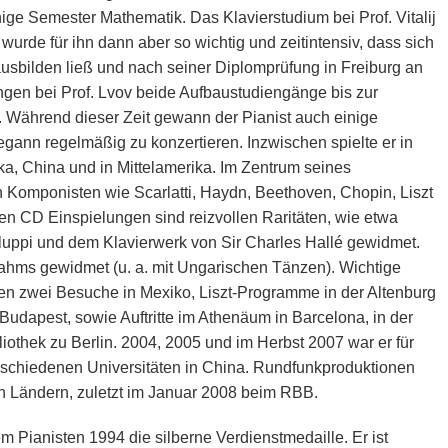
ge Semester Mathematik. Das Klavierstudium bei Prof. Vitalij
 wurde für ihn dann aber so wichtig und zeitintensiv, dass sich
sbilden ließ und nach seiner Diplomprüfung in Freiburg an
ngen bei Prof. Lvov beide Aufbaustudiengänge bis zur
te. Während dieser Zeit gewann der Pianist auch einige
egann regelmäßig zu konzertieren. Inzwischen spielte er in
ka, China und in Mittelamerika. Im Zentrum seines
 Komponisten wie Scarlatti, Haydn, Beethoven, Chopin, Liszt
en CD Einspielungen sind reizvollen Raritäten, wie etwa
uppi und dem Klavierwerk von Sir Charles Hallé gewidmet.
ahms gewidmet (u. a. mit Ungarischen Tänzen). Wichtige
ren zwei Besuche in Mexiko, Liszt-Programme in der Altenburg
udapest, sowie Auftritte im Athenäum in Barcelona, in der
liothek zu Berlin. 2004, 2005 und im Herbst 2007 war er für
schiedenen Universitäten in China. Rundfunkproduktionen
en Ländern, zuletzt im Januar 2008 beim RBB.
m Pianisten 1994 die silberne Verdienstmedaille. Er ist