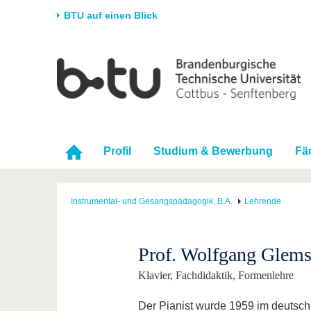
BTU auf einen Blick
Startseite
Universität
Forschung
Stud
Die BTU
Aktuelle Forschung
Stud
Struktur
Forschungsprofil
Vor 
Karriere & Engagement
Förderung
Im S
Profil
Studium & Bewerbung
Fä
Partnerschaften &
Wissenschaftlicher
Nach
Strukturwandel
Nachwuchs
Instrumental- und Gesangspädagogik, B.A.
Lehrende
Prof. Wolfgang Glems
Klavier, Fachdidaktik, Formenlehre
Der Pianist wurde 1959 im deutsch