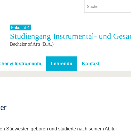
Fakultät 4
Studiengang Instrumental- und Ges
ium
International
Weiterbildung
Bachelor of Arts (B.A.)
ienangebot
Internationales Profil
Weiterbildungsangebot
dem Studium
Aus dem Ausland an die BTU
Wissenschaftliche
Weiterbildung
tudium
Mit der BTU ins Ausland
cher & Instrumente
Lehrende
Kontakt
Kontakt
 dem Studium
Für internationale
Studierende
Kontakt
er
en Südwesten geboren und studierte nach seinem Abitur