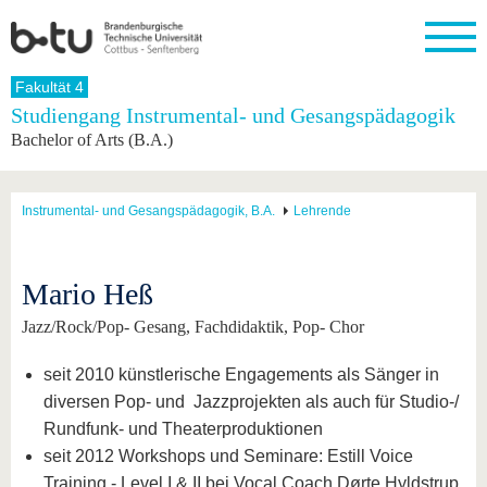
Startseite
Fakultät 4
Schließen
Studiengang Instrumental- und Gesangspädagogik
Bachelor of Arts (B.A.)
Universität
Forschung
Studium
International
Weiterbildung
Transfer
Unileben
Die BTU
Aktuelle
Studienangebot
Internationales
Weiterbildungsangebote
Akademische
Unsere
Forschung
Profil
Fachkräfte
Werte
Struktur
Vor dem
Wissenschaftliche
Instrumental- und Gesangspädagogik, B.A.
Lehrende
Forschungsprofil
Studium
Aus dem
Weiterbildung
Wirtschafts-
Familie &
Karriere
Ausland
und
Dual
&
Förderung
Im
Kontakt
an die
Forschungskooperati
Career
Engagement
Studium
Mario Heß
BTU
Wissenschaftlicher
Gründen
Sport &
Partnerschaften
Nachwuchs
Nach
Mit der
an der
Gesundhei
Jazz/Rock/Pop- Gesang, Fachdidaktik, Pop- Chor
&
dem
BTU ins
BTU
Strukturwandel
Studium
BTU &
Ausland
seit 2010 künstlerische Engagements als Sänger in
Innovative
Region
Für
Transferprojekte
erleben
diversen Pop- und Jazzprojekten als auch für Studio-/
internationale
Lernen
Rundfunk- und Theaterproduktionen
Studierende
Sie uns
seit 2012 Workshops und Seminare: Estill Voice
Kontakt
kennen
Training - Level I & II bei Vocal Coach Dørte Hyldstrup