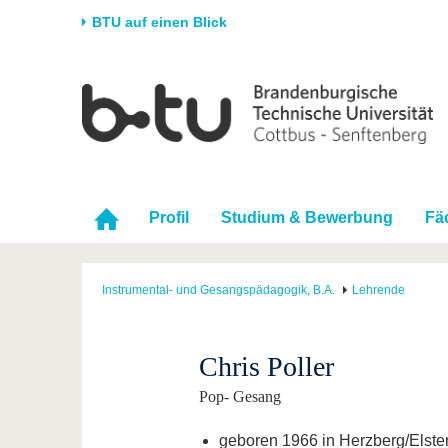
BTU auf einen Blick
Startseite
Universität
Forschung
Stud
Die BTU
Aktuelle Forschung
Stud
Struktur
Forschungsprofil
Vor 
Karriere & Engagement
Förderung
Im S
Profil
Studium & Bewerbung
Fä
Partnerschaften &
Wissenschaftlicher
Nach
Strukturwandel
Nachwuchs
Instrumental- und Gesangspädagogik, B.A.
Lehrende
Chris Poller
Pop- Gesang
geboren 1966 in Herzberg/Elste