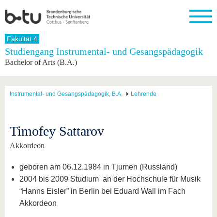
Startseite
Fakultät 4
Schließen
Studiengang Instrumental- und Gesangspädagogik
Bachelor of Arts (B.A.)
Universität
Forschung
Studium
International
Weiterbildung
Transfer
Unileben
Die BTU
Aktuelle
Studienangebot
Internationales
Weiterbildungsangebote
Akademische
Unsere
Forschung
Profil
Fachkräfte
Werte
Struktur
Vor dem
Wissenschaftliche
Instrumental- und Gesangspädagogik, B.A.
Lehrende
Forschungsprofil
Studium
Aus dem
Weiterbildung
Wirtschafts-
Familie &
Karriere
Ausland
und
Dual
&
Förderung
Im
Kontakt
an die
Forschungskooperati
Career
Engagement
Studium
Timofey Sattarov
BTU
Wissenschaftlicher
Gründen
Sport &
Partnerschaften
Nachwuchs
Nach
Mit der
an der
Gesundhei
Akkordeon
&
dem
BTU ins
BTU
Strukturwandel
Studium
BTU &
Ausland
geboren am 06.12.1984 in Tjumen (Russland)
Innovative
Region
Für
Transferprojekte
erleben
2004 bis 2009 Studium an der Hochschule für Musik
internationale
Lernen
“Hanns Eisler” in Berlin bei Eduard Wall im Fach
Studierende
Sie uns
Akkordeon
Kontakt
kennen