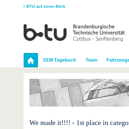
BTU auf einen Blick
Startseite
Universität
Forschung
Stud
Die BTU
Aktuelle Forschung
Stud
Struktur
Forschungsprofil
Vor 
SEM Tagebuch
Team
Fahrzeug
Karriere & Engagement
Förderung
Im S
Partnerschaften &
Wissenschaftlicher
Nach
Strukturwandel
Nachwuchs
We made it!!!! - 1st place in cate