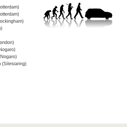
Rotterdam)
Rotterdam)
(Rockingham)
n)
London)
(Nogaro)
 (Nogaro)
 (Silesiaring)