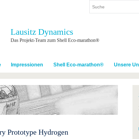
Lausitz Dynamics
ium
International
Weiterbildung
Das Projekt-Team zum Shell Eco-marathon®
ienangebot
Internationales Profil
Weiterbildungsangebot
dem Studium
Aus dem Ausland an die BTU
Wissenschaftliche
Weiterbildung
e
Impressionen
Shell Eco-marathon®
Unsere Unt
tudium
Mit der BTU ins Ausland
Kontakt
 dem Studium
Für internationale
Studierende
Kontakt
gory Prototype Hydrogen