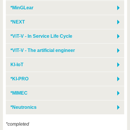
*MinGLear
*NEXT
*ViT-V - In Service Life Cycle
*VIT-V - The artificial engineer
KI-IoT
*KI-PRO
*MIMEC
*Neutronics
*completed