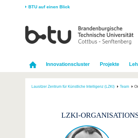
BTU auf einen Blick
Startseite
Universität
Forschung
Stud
Die BTU
Aktuelle Forschung
Stud
Struktur
Forschungsprofil
Vor 
Innovationscluster
Projekte
Leh
Karriere & Engagement
Förderung
Im S
Partnerschaften &
Wissenschaftlicher
Nach
Strukturwandel
Nachwuchs
Lausitzer Zentrum für Künstliche Intelligenz (LZKI)
Team
Or
LZKI-ORGANISATION