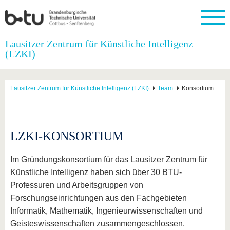
Startseite
Lausitzer Zentrum für Künstliche Intelligenz
Schließen
(LZKI)
Universität
Forschung
Studium
International
Weiterbildung
Transfer
Unileben
Die BTU
Aktuelle
Studienangebot
Internationales
Weiterbildungsangebote
Akademische
Unsere
Lausitzer Zentrum für Künstliche Intelligenz (LZKI)
Team
Konsortium
Forschung
Profil
Fachkräfte
Werte
Struktur
Vor dem
Wissenschaftliche
Forschungsprofil
Studium
Aus dem
Weiterbildung
Wirtschafts-
Familie &
Karriere
Ausland
und
Dual
&
Förderung
Im
Kontakt
an die
Forschungskooperati
Career
Engagement
Studium
LZKI-KONSORTIUM
BTU
Wissenschaftlicher
Gründen
Sport &
Partnerschaften
Nachwuchs
Nach
Mit der
an der
Gesundhei
&
dem
Im Gründungskonsortium für das Lausitzer Zentrum für
BTU ins
BTU
Strukturwandel
Studium
BTU &
Künstliche Intelligenz haben sich über 30 BTU-
Ausland
Innovative
Region
Professuren und Arbeitsgruppen von
Für
Transferprojekte
erleben
internationale
Forschungseinrichtungen aus den Fachgebieten
Lernen
Studierende
Informatik, Mathematik, Ingenieurwissenschaften und
Sie uns
Kontakt
kennen
Geisteswissenschaften zusammengeschlossen.